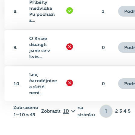
Příběhy
medvídka
Podr
8.
1
Pú pochází
z...
O Knize
džunglí
Podr
9.
0
jsme se v
kvíz...
Lev,
čarodějnice
Podr
10.
0
a skříň
není...
Zobrazeno
na
Zobrazit
2
3
4
5
1–10 z 49
stránku