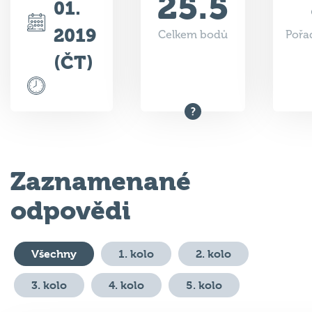
25.5
01.
2019
Celkem bodů
Pořad
(ČT)
Zaznamenané
odpovědi
Všechny
1. kolo
2. kolo
3. kolo
4. kolo
5. kolo