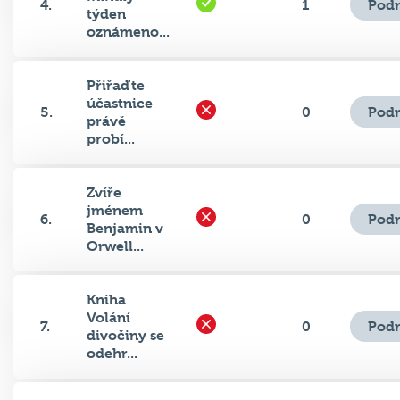
Podr
4.
1
týden
oznámeno...
Přiřaďte
účastnice
Podr
5.
0
právě
probí...
Zvíře
jménem
Podr
6.
0
Benjamin v
Orwell...
Kniha
Volání
Podr
7.
0
divočiny se
odehr...