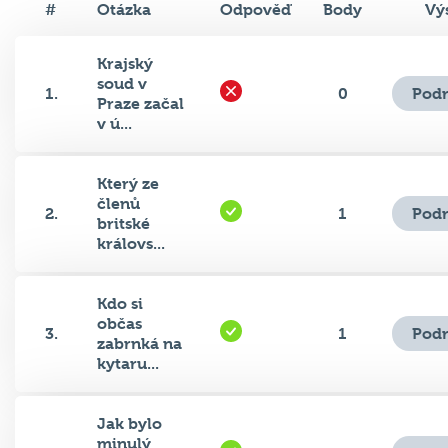
#
Otázka
Odpověď
Body
Vý
Krajský
soud v
Podr
1.
0
Praze začal
v ú...
Který ze
členů
Podr
2.
1
britské
královs...
Kdo si
občas
Podr
3.
1
zabrnká na
kytaru...
Jak bylo
minulý