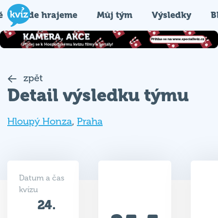
é
Kde hrajeme
Můj tým
Výsledky
B
zpět
Detail výsledku týmu
Hloupý Honza
,
Praha
Datum a čas
kvízu
24.