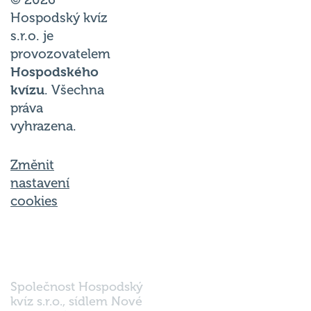
© 2026
Hospodský kvíz
s.r.o. je
provozovatelem
Hospodského
kvízu
. Všechna
práva
vyhrazena.
Změnit
nastavení
cookies
Společnost Hospodský
kvíz s.r.o., sídlem Nové