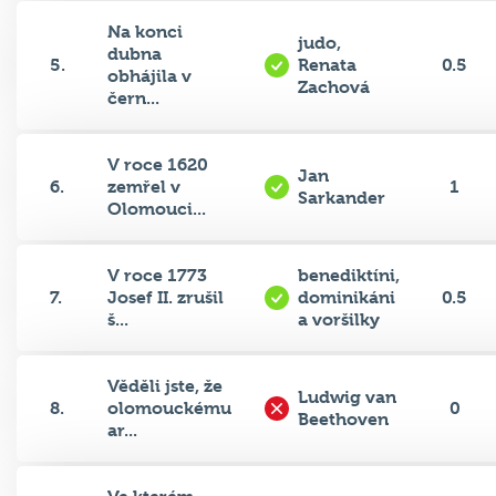
Na konci
judo,
dubna
5.
Renata
0.5
obhájila v
Zachová
čern...
V roce 1620
Jan
6.
zemřel v
1
Sarkander
Olomouci...
V roce 1773
benediktíni,
7.
Josef II. zrušil
dominikáni
0.5
š...
a voršilky
Věděli jste, že
Ludwig van
8.
olomouckému
0
Beethoven
ar...