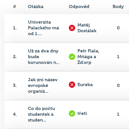
#
Otázka
Odpověď
Body
Univerzita
Matěj
1.
Palackého má
0
Dostálek
od 1....
Už za dva dny
Petr Fiala,
2.
bude
Mňága a
1
korunován n...
Žďorp
Jak zní název
Eureka
3.
evropské
0
organiz...
Co do počtu
třetí
4.
studentek a
1
studen...