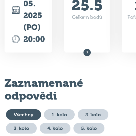
25.5
05.
2025
Celkem bodů
Poř
(PO)
20:00
Zaznamenané
odpovědi
Všechny
1. kolo
2. kolo
3. kolo
4. kolo
5. kolo