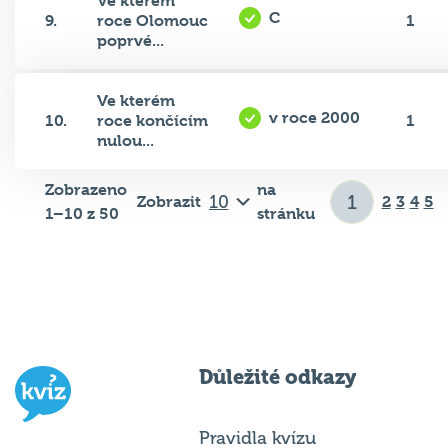
Ve kterém
C
9.
roce Olomouc
1
poprvé...
Ve kterém
v roce 2000
10.
roce končícím
1
nulou...
Zobrazeno
na
Zobrazit
2
3
4
5
1–10 z 50
stránku
Důležité odkazy
Pravidla kvízu