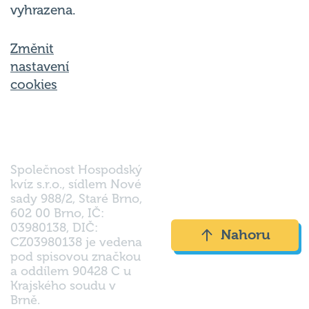
vyhrazena.
Změnit
nastavení
cookies
Společnost Hospodský
kvíz s.r.o., sídlem Nové
sady 988/2, Staré Brno,
602 00 Brno, IČ:
03980138, DIČ:
Nahoru
CZ03980138 je vedena
pod spisovou značkou
a oddílem 90428 C u
Krajského soudu v
Brně.