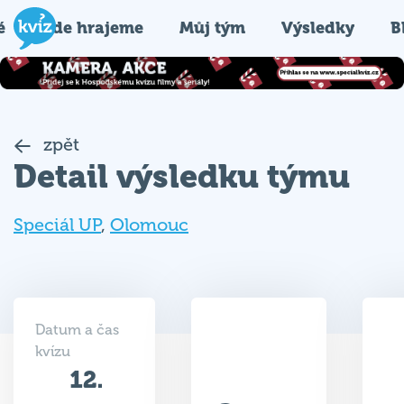
é
Kde hrajeme
Můj tým
Výsledky
B
zpět
Detail výsledku týmu
Speciál UP
,
Olomouc
Datum a čas
kvízu
12.