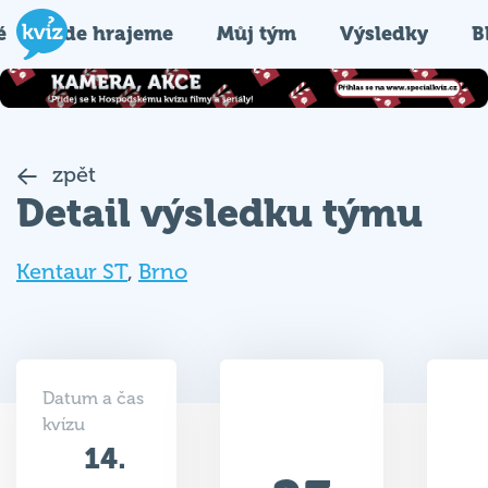
é
Kde hrajeme
Můj tým
Výsledky
B
zpět
Detail výsledku týmu
Kentaur ST
,
Brno
Datum a čas
kvízu
14.
23
03.