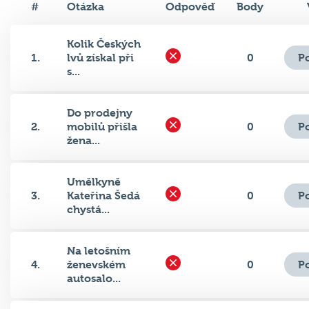
Kolik Českých
P
1.
lvů získal při
0
s...
Do prodejny
P
2.
mobilů přišla
0
žena...
Umělkyně
P
3.
Kateřina Šedá
0
chystá...
Na letošním
P
4.
ženevském
0
autosalo...
Základní část