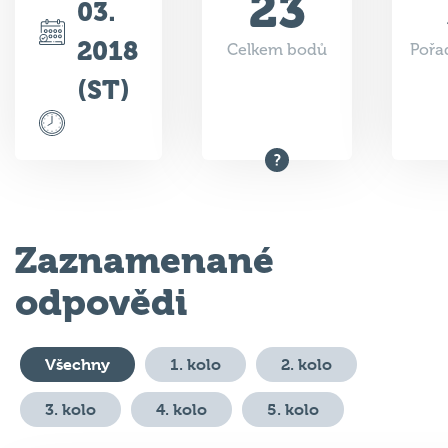
2018
Celkem bodů
Pořad
(ST)
Zaznamenané
odpovědi
Všechny
1. kolo
2. kolo
3. kolo
4. kolo
5. kolo
#
Otázka
Odpověď
Body