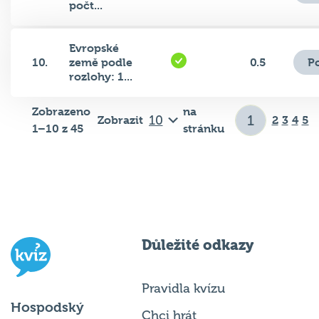
Evropské
P
10.
země podle
0.5
rozlohy: 1...
Zobrazeno
na
Zobrazit
2
3
4
5
1–10 z 45
stránku
Důležité odkazy
Pravidla kvízu
Hospodský
Chci hrát
kvíz
je týmová