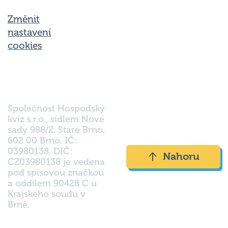
Změnit
nastavení
cookies
Společnost Hospodský
kvíz s.r.o., sídlem Nové
sady 988/2, Staré Brno,
602 00 Brno, IČ:
03980138, DIČ:
Nahoru
CZ03980138 je vedena
pod spisovou značkou
a oddílem 90428 C u
Krajského soudu v
Brně.