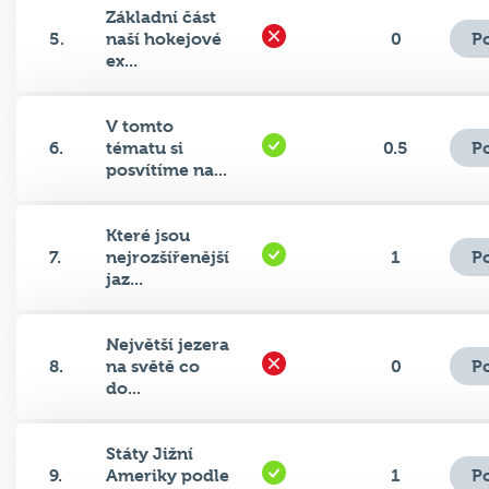
P
5.
naší hokejové
0
ex...
V tomto
P
6.
tématu si
0.5
posvítíme na...
Které jsou
P
7.
nejrozšířenější
1
jaz...
Největší jezera
P
8.
na světě co
0
do...
Státy Jižní
P
9.
Ameriky podle
1
počt...