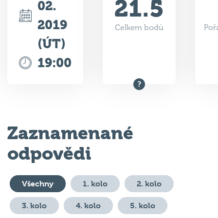
21.5
02.
2019
Celkem bodů
Poř
(ÚT)
19:00
Zaznamenané
odpovědi
Všechny
1. kolo
2. kolo
3. kolo
4. kolo
5. kolo