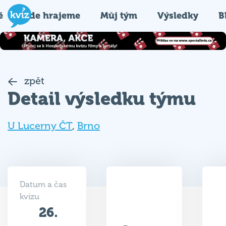
é
Kde hrajeme
Můj tým
Výsledky
B
zpět
Detail výsledku týmu
U Lucerny ČT
,
Brno
Datum a čas
kvízu
26.