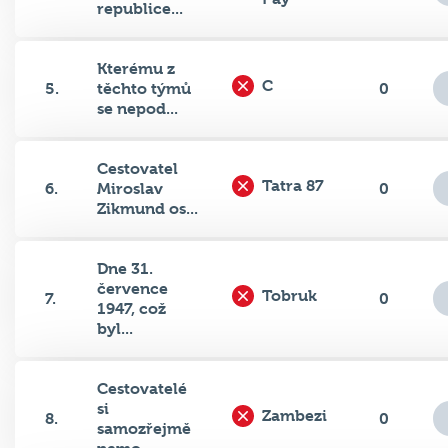
republice...
Kterému z
C
5.
těchto týmů
0
se nepod...
Cestovatel
Tatra 87
6.
Miroslav
0
Zikmund os...
Dne 31.
července
Tobruk
7.
0
1947, což
byl...
Cestovatelé
si
Zambezi
8.
0
samozřejmě