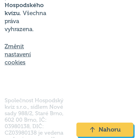
Hospodského
kvízu
. Všechna
práva
vyhrazena.
Změnit
nastavení
cookies
Společnost Hospodský
kvíz s.r.o., sídlem Nové
sady 988/2, Staré Brno,
602 00 Brno, IČ:
03980138, DIČ:
Nahoru
CZ03980138 je vedena