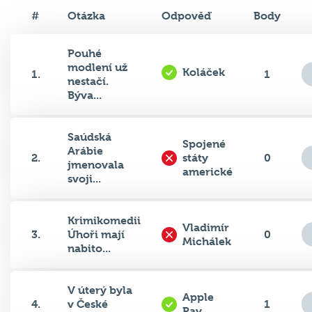
#
Otázka
Odpověď
Body
Pouhé
modlení už
Koláček
1.
1
nestačí.
Býva...
Saúdská
Spojené
Arábie
2.
státy
0
jmenovala
americké
svoji...
Krimikomedii
Vladimír
3.
Úhoři mají
0
Michálek
nabito...
V úterý byla
Apple
4.
v České
1
Pay