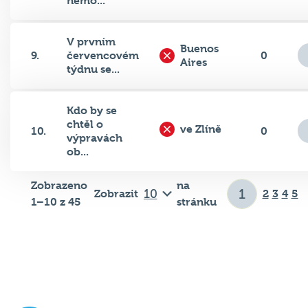
nemo...
V prvním
Buenos
9.
červencovém
0
Aires
týdnu se...
Kdo by se
chtěl o
ve Zlíně
10.
0
výpravách
ob...
Zobrazeno
na
Zobrazit
2
3
4
5
1–10 z 45
stránku