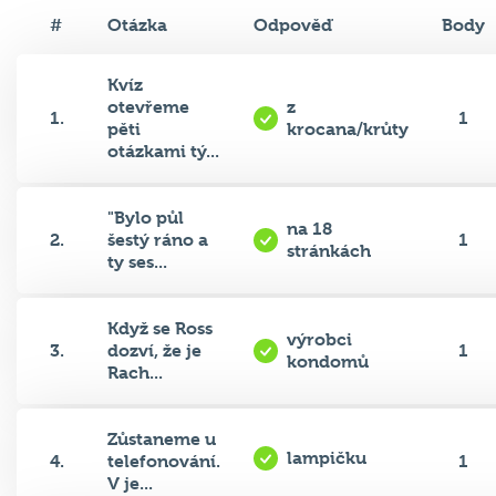
#
Otázka
Odpověď
Body
Kvíz
otevřeme
z
1.
1
pěti
krocana/krůty
otázkami tý...
"Bylo půl
na 18
2.
šestý ráno a
1
stránkách
ty ses...
Když se Ross
výrobci
3.
dozví, že je
1
kondomů
Rach...
Zůstaneme u
lampičku
4.
telefonování.
1
V je...