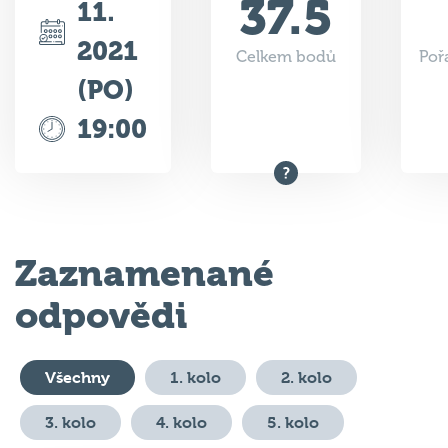
2021
Celkem bodů
Poř
(PO)
19:00
Zaznamenané
odpovědi
Všechny
1. kolo
2. kolo
3. kolo
4. kolo
5. kolo