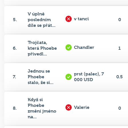
V úplně
v tanci
5.
posledním
0
díle se přát...
Trojčata,
Chandler
6.
která Phoebe
1
přivedl...
Jednou se
prst (palec), 7
7.
Phoebe
0.5
000 USD
stalo, že si...
Když si
Phoebe
Valerie
8.
0
změní jméno
na...