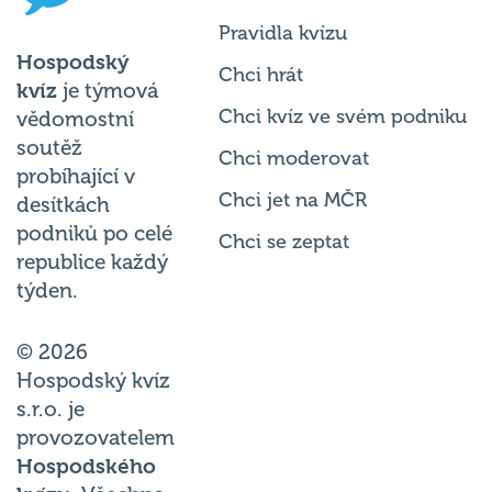
Pravidla kvízu
Hospodský
Chci hrát
kvíz
je týmová
Chci kvíz ve svém podniku
vědomostní
soutěž
Chci moderovat
probíhající v
Chci jet na MČR
desítkách
podniků po celé
Chci se zeptat
republice každý
týden.
© 2026
Hospodský kvíz
s.r.o. je
provozovatelem
Hospodského
kvízu
. Všechna