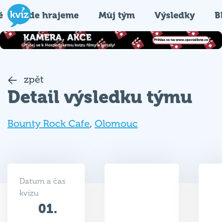
é
Kde hrajeme
Můj tým
Výsledky
B
zpět
Detail výsledku týmu
Bounty Rock Cafe
,
Olomouc
Datum a čas
kvízu
01.
37.5
11.