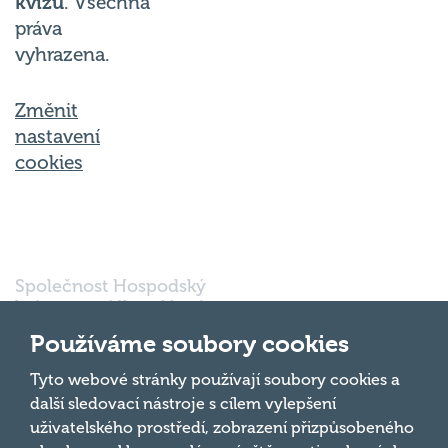
práva
vyhrazena.
Změnit
nastavení
cookies
Společnost Hospodský
kvíz s.r.o., sídlem Nové
sady 988/2, Staré Brno,
602 00 Brno, IČ:
Používáme soubory cookies
03980138, DIČ:
Nahoru
CZ03980138 je vedena
Tyto webové stránky používají soubory cookies a
pod spisovou značkou
další sledovací nástroje s cílem vylepšení
a oddílem 90428 C u
uživatelského prostředí, zobrazení přizpůsobeného
Krajského soudu v