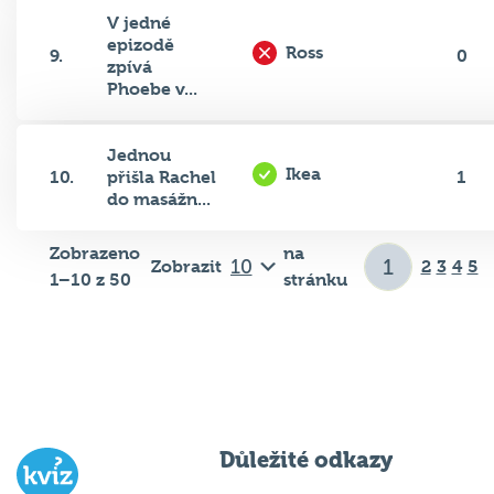
V jedné
epizodě
Ross
9.
0
zpívá
Phoebe v...
Jednou
Ikea
10.
přišla Rachel
1
do masážn...
Zobrazeno
na
Zobrazit
2
3
4
5
1–10 z 50
stránku
Důležité odkazy