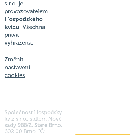
provozovatelem
Hospodského
kvízu
. Všechna
práva
vyhrazena.
Změnit
nastavení
cookies
Společnost Hospodský
kvíz s.r.o., sídlem Nové
sady 988/2, Staré Brno,
602 00 Brno, IČ:
03980138, DIČ: