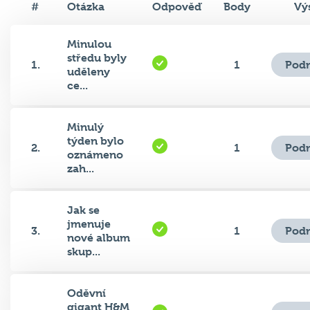
Minulou
středu byly
Podr
1.
1
uděleny
ce...
Minulý
týden bylo
Podr
2.
1
oznámeno
zah...
Jak se
jmenuje
Podr
3.
1
nové album
skup...
Oděvní
gigant H&M
Podr
4.
1
se potýká