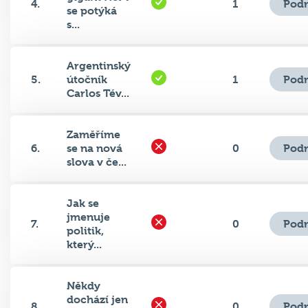
s...
Argentinský
Podr
5.
útočník
1
Carlos Tév...
Zaměříme
Podr
6.
se na nová
0
slova v če...
Jak se
jmenuje
Podr
7.
0
politik,
který...
Někdy
dochází jen
Podr
8.
0
k posunu