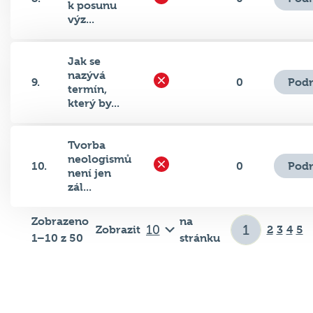
výz...
Jak se
nazývá
Podr
9.
0
termín,
který by...
Tvorba
neologismů
Podr
10.
0
není jen
zál...
Zobrazeno
na
Zobrazit
2
3
4
5
1–10 z 50
stránku