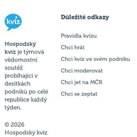
Důležité odkazy
Pravidla kvízu
Hospodský
Chci hrát
kvíz
je týmová
Chci kvíz ve svém podniku
vědomostní
soutěž
Chci moderovat
probíhající v
Chci jet na MČR
desítkách
podniků po celé
Chci se zeptat
republice každý
týden.
© 2026
Hospodský kvíz
s.r.o. je