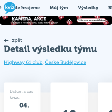
é
Kde hrajeme
Můj tým
Výsledky
B
zpět
Detail výsledku týmu
Highway 61 club
,
České Budějovice
Datum a čas
kvízu
04.
18
04.