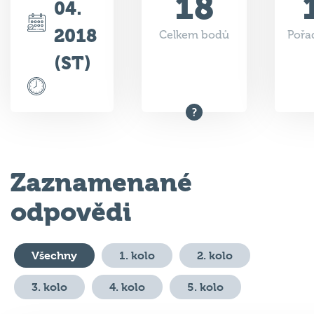
2018
Celkem bodů
Pořad
(ST)
Zaznamenané
odpovědi
Všechny
1. kolo
2. kolo
3. kolo
4. kolo
5. kolo
#
Otázka
Odpověď
Body
Vý