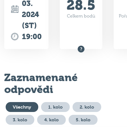
28.5
03.
2024
Celkem bodů
Poř
(ST)
19:00
Zaznamenané
odpovědi
Všechny
1. kolo
2. kolo
3. kolo
4. kolo
5. kolo