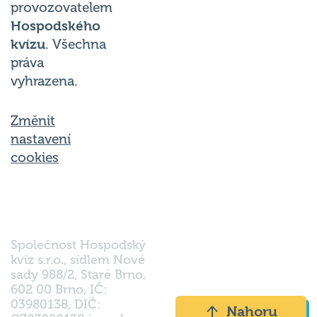
provozovatelem
Hospodského
kvízu
. Všechna
práva
vyhrazena.
Změnit
nastavení
cookies
Společnost Hospodský
kvíz s.r.o., sídlem Nové
sady 988/2, Staré Brno,
602 00 Brno, IČ:
03980138, DIČ:
Nahoru