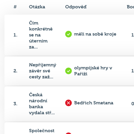
#
Otázka
Odpověď
Bo
Čím
konkrétně
měli na sobě kroje
1.
se na
1
úterním
za...
Nepříjemný
olympijské hry v
2.
závěr své
1
Paříži
cesty zaž...
Česká
národní
Bedřich Smetana
3.
banka
vydala stř...
Společnost