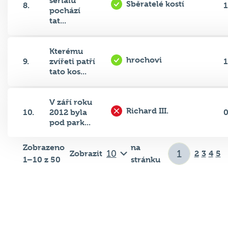
seriálu
Sběratelé kostí
8.
1
pochází
tat...
Kterému
hrochovi
9.
zvířeti patří
1
tato kos...
V září roku
Richard III.
10.
2012 byla
pod park...
Zobrazeno
na
Zobrazit
2
3
4
5
1–10 z 50
stránku