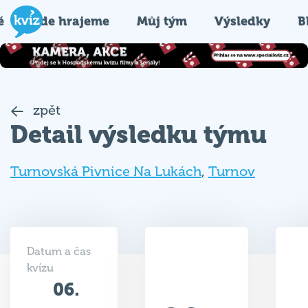
é
Kde hrajeme
Můj tým
Výsledky
B
zpět
Detail výsledku týmu
Turnovská Pivnice Na Lukách
,
Turnov
Datum a čas
kvízu
06.