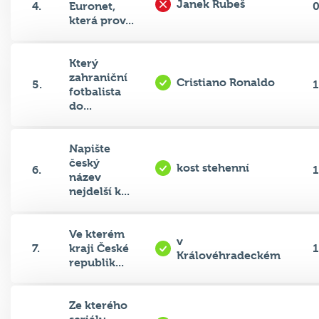
Janek Rubeš
4.
Euronet,
která prov...
Který
zahraniční
Cristiano Ronaldo
5.
1
fotbalista
do...
Napište
český
kost stehenní
6.
1
název
nejdelší k...
Ve kterém
v
7.
kraji České
1
Královéhradeckém
republik...
Ze kterého