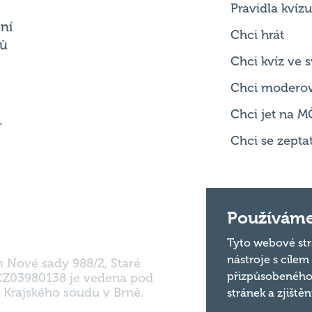
Chci kvíz ve
Chci modero
Chci jet na M
.
Chci se zepta
m Nové sady 988/2, Staré
Používáme
 CZ03980138 je vedena pod
 Krajského soudu v Brně.
Tyto webové str
nástroje s cílem
přizpůsobeného
stránek a zjiště