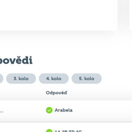
ovědi
3. kolo
4. kolo
5. kolo
Odpověď
Arabela
..
1A 2B 3D 4C
.