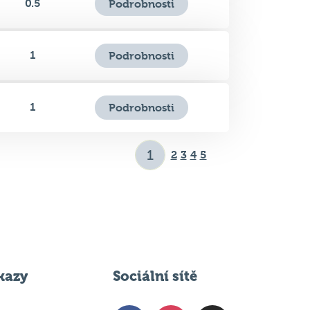
1
Podrobnosti
1
Podrobnosti
2
3
4
5
kazy
Sociální sítě