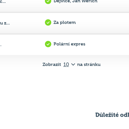
Za plotem
 z...
Polární expres
.
Zobrazit
na stránku
Důležité od
Pravidla kvízu
ní
Chci hrát
ků