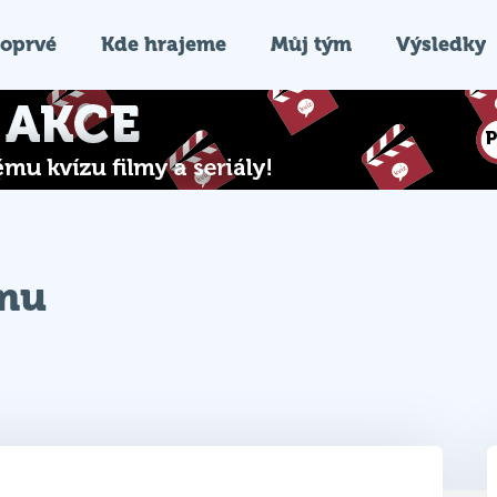
oprvé
Kde hrajeme
Můj tým
Výsledky
ýmu