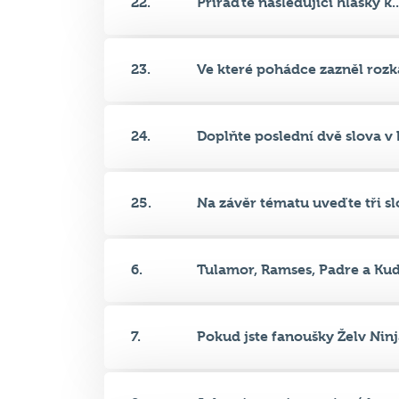
23.
Ve které pohádce zazněl rozka
24.
Doplňte poslední dvě slova v k
25.
Na závěr tématu uveďte tři slo
6.
Tulamor, Ramses, Padre a Kudl
7.
Pokud jste fanoušky Želv Ninja
8.
Jak se jmenuje vesnice (dnes č