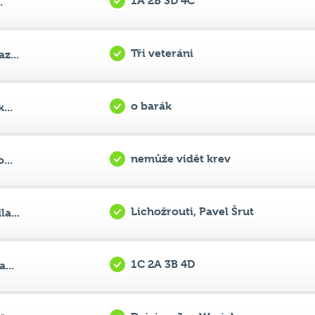
Tři veteráni
z...
o barák
...
nemůže vidět krev
...
Lichožrouti, Pavel Šrut
a...
1C 2A 3B 4D
...
Dejvice, Jan Werich
...