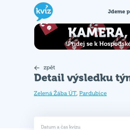
Jdeme p
zpět
Detail výsledku t
Zelená Žába ÚT
,
Pardubice
Datum a čas kvízu
17. 12. 2024 (ÚT)
19:00