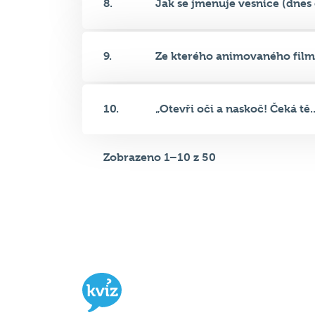
9.
Ze kterého animovaného filmu
10.
„Otevři oči a naskoč! Čeká tě..
Zobrazeno 1–10 z 50
Hospodský kvíz
je týmová vědomost
soutěž probíhající v desítkách podni