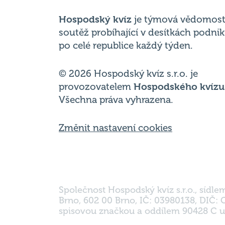
po celé republice každý týden.
© 2026 Hospodský kvíz s.r.o. je
provozovatelem
Hospodského kvízu
Všechna práva vyhrazena.
Změnit nastavení cookies
Společnost Hospodský kvíz s.r.o., sídle
Brno, 602 00 Brno, IČ: 03980138, DIČ:
spisovou značkou a oddílem 90428 C u