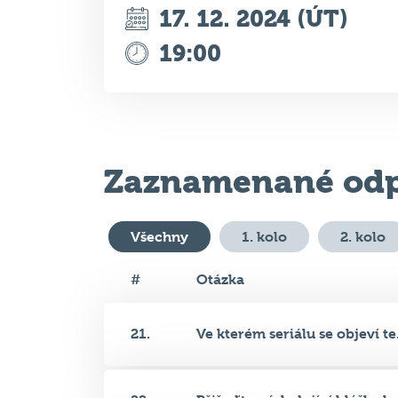
Zaznamenané odp
Všechny
1. kolo
2. kolo
#
Otázka
21.
Ve kterém seriálu se objeví te.
22.
Přiřaďte následující hlášky k..