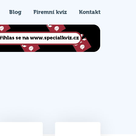
Blog
Firemní kvíz
Kontakt
36
7.
Celkem bodů
Pořadí na kvízu