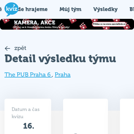
é
Kde hrajeme
Můj tým
Výsledky
B
zpět
Detail výsledku týmu
The PUB Praha 6
,
Praha
Datum a čas
kvízu
16.
27.5
12.