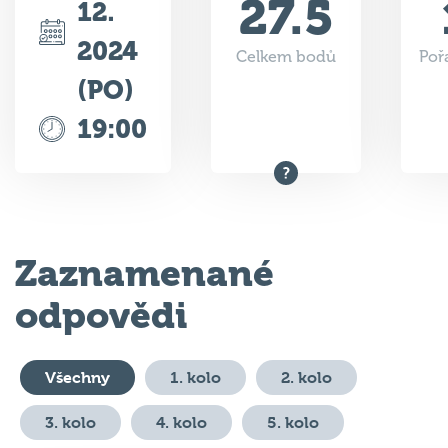
2024
Celkem bodů
Poř
(PO)
19:00
Zaznamenané
odpovědi
Všechny
1. kolo
2. kolo
3. kolo
4. kolo
5. kolo