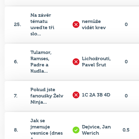
Na závěr
tématu
nemůže
25.
0
uveďte tři
vidět krev
slo...
Tulamor,
Ramses,
Lichožrouti,
6.
0
Padre a
Pavel Šrut
Kudla...
Pokud jste
1C 2A 3B 4D
7.
fanoušky Želv
0
Ninja...
Jak se
jmenuje
Dejvice, Jan
8.
0.5
vesnice (dnes
Werich
č...