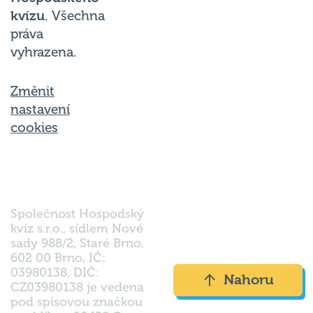
kvízu
. Všechna
práva
vyhrazena.
Změnit
nastavení
cookies
Společnost Hospodský
kvíz s.r.o., sídlem Nové
sady 988/2, Staré Brno,
602 00 Brno, IČ:
03980138, DIČ:
Nahoru
CZ03980138 je vedena
pod spisovou značkou
a oddílem 90428 C u