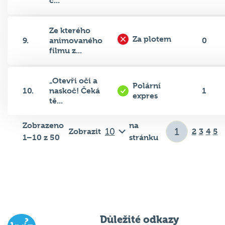
Ze kterého
Za plotem
9.
animovaného
0
filmu z...
„Otevři oči a
Polární
10.
naskoč! Čeká
1
expres
tě...
Zobrazeno
na
Zobrazit
2
3
4
5
1–10 z 50
stránku
Důležité odkazy