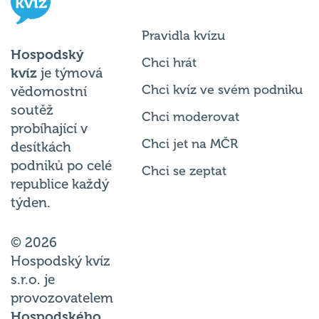
Pravidla kvízu
Hospodský
Chci hrát
kvíz
je týmová
Chci kvíz ve svém podniku
vědomostní
soutěž
Chci moderovat
probíhající v
Chci jet na MČR
desítkách
podniků po celé
Chci se zeptat
republice každý
týden.
© 2026
Hospodský kvíz
s.r.o. je
provozovatelem
Hospodského