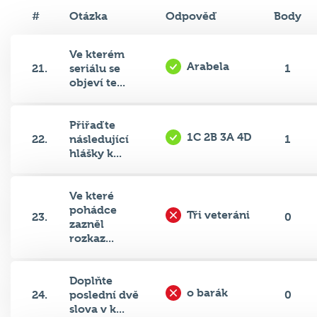
#
Otázka
Odpověď
Body
Ve kterém
Arabela
21.
seriálu se
1
objeví te...
Přiřaďte
1C 2B 3A 4D
22.
následující
1
hlášky k...
Ve které
pohádce
Tři veteráni
23.
0
zazněl
rozkaz...
Doplňte
o barák
24.
poslední dvě
0
slova v k...