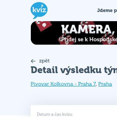
Jdeme p
zpět
Detail výsledku t
Pivovar Kolkovna - Praha 7
,
Praha
Datum a čas kvízu
18. 03. 2026 (ST)
19:00