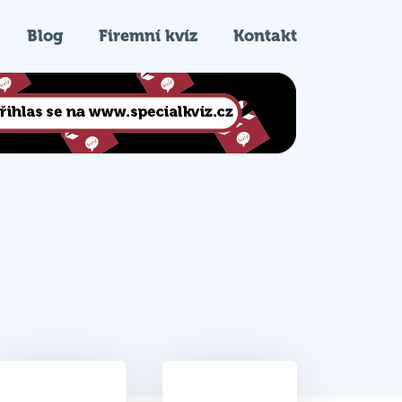
Blog
Firemní kvíz
Kontakt
36
6.
Celkem bodů
Pořadí na kvízu