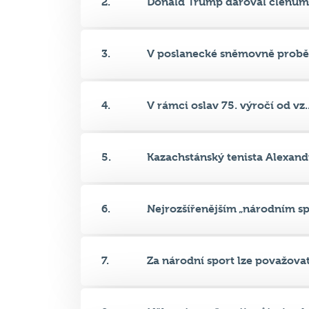
3.
V poslanecké sněmovně proběh
4.
V rámci oslav 75. výročí od vz..
5.
Kazachstánský tenista Alexandr
6.
Nejrozšířenějším „národním spo
7.
Za národní sport lze považovat.
8.
Některé země mají svůj národní