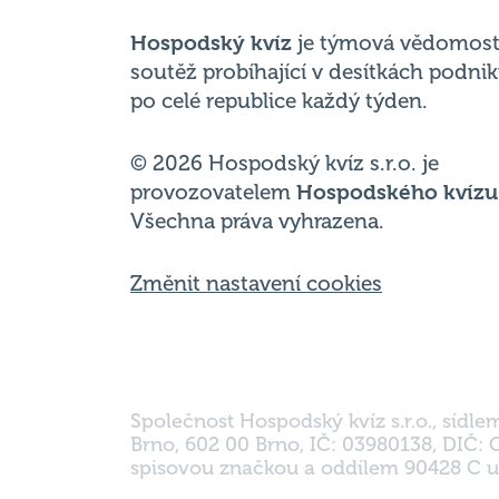
po celé republice každý týden.
© 2026 Hospodský kvíz s.r.o. je
provozovatelem
Hospodského kvízu
Všechna práva vyhrazena.
Změnit nastavení cookies
Společnost Hospodský kvíz s.r.o., sídle
Brno, 602 00 Brno, IČ: 03980138, DIČ:
spisovou značkou a oddílem 90428 C u