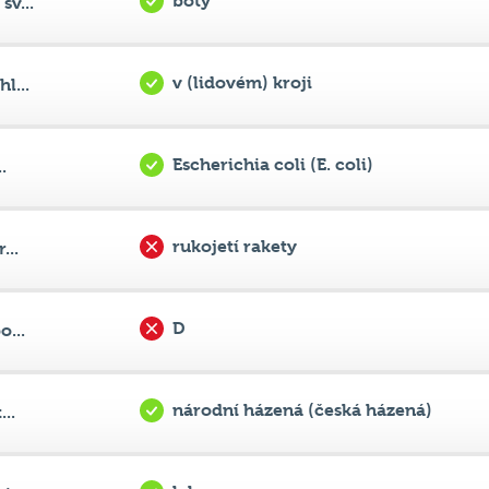
v (lidovém) kroji
l...
Escherichia coli (E. coli)
.
rukojetí rakety
...
D
...
národní házená (česká házená)
..
lakros
...