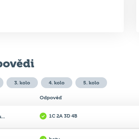
ovědi
3. kolo
4. kolo
5. kolo
Odpověď
1C 2A 3D 4B
...
boty
v...