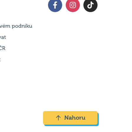
 svém podniku
vat
ČR
t
Nahoru