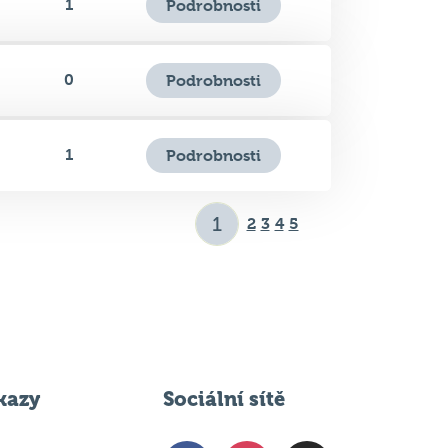
0
Podrobnosti
1
Podrobnosti
2
3
4
5
kazy
Sociální sítě