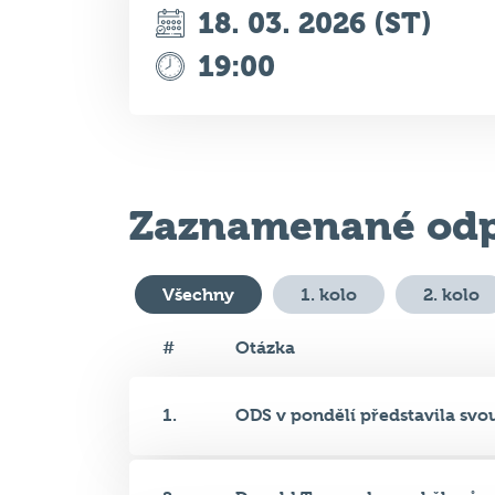
Zaznamenané odp
Všechny
1. kolo
2. kolo
#
Otázka
1.
ODS v pondělí představila svou
2.
Donald Trump daroval členům s