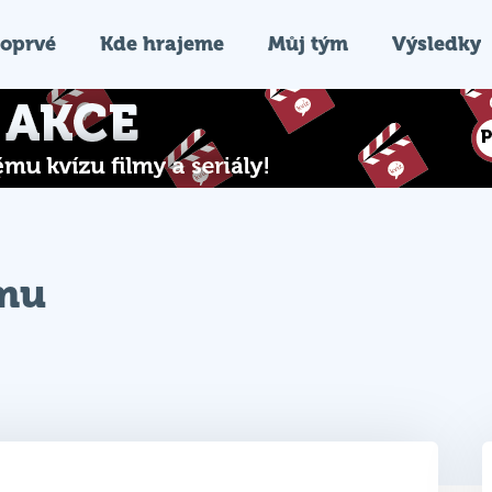
oprvé
Kde hrajeme
Můj tým
Výsledky
ýmu