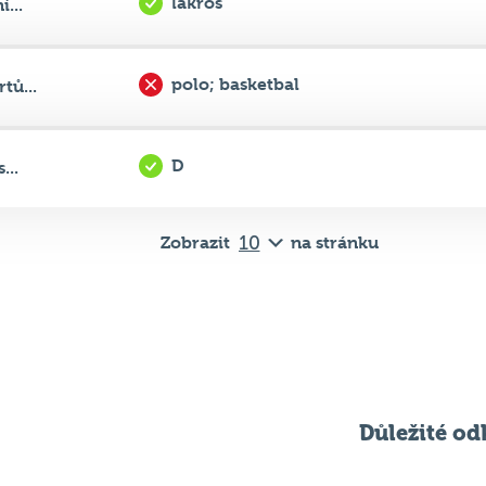
polo; basketbal
tů...
D
...
Zobrazit
na stránku
Důležité od
Pravidla kvízu
ní
Chci hrát
ků