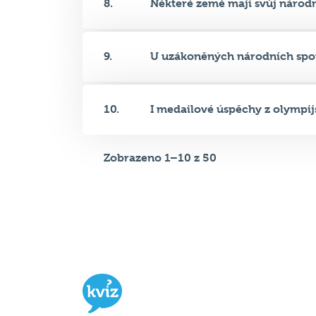
9.
U uzákoněných národních spor
10.
I medailové úspěchy z olympijs
Zobrazeno 1–10 z 50
Hospodský kvíz
je týmová vědomost
soutěž probíhající v desítkách podni