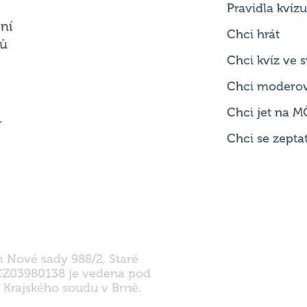
Chci kvíz ve
Chci modero
Chci jet na M
.
Chci se zepta
m Nové sady 988/2, Staré
 CZ03980138 je vedena pod
 Krajského soudu v Brně.