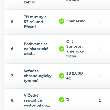
Tři minuty a
Španělsko
5.
57 sekund.
1
Přesně...
O. J.
Podíváme se
Simpson,
6.
na historické
1
americký
udál...
fotbal
Seřaďte
1B 2A 3D
7.
chronologicky
1
4C
tyto pol...
V České
D
8.
republice
1
vystoupila o...