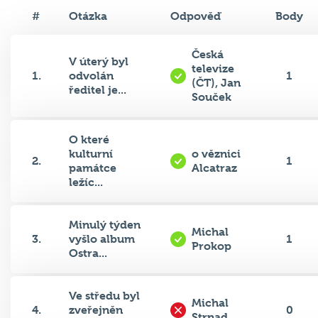
#
Otázka
Odpověď
Body
Česká
V úterý byl
televize
1.
odvolán
1
(ČT), Jan
ředitel je...
Souček
O které
kulturní
o věznici
2.
1
památce
Alcatraz
ležíc...
Minulý týden
Michal
3.
vyšlo album
1
Prokop
Ostra...
Ve středu byl
Michal
4.
zveřejněn
0
Strnad
žebříč...