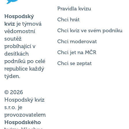
Pravidla kvízu
Hospodský
Chci hrát
kvíz
je týmová
Chci kvíz ve svém podniku
vědomostní
soutěž
Chci moderovat
probíhající v
Chci jet na MČR
desítkách
podniků po celé
Chci se zeptat
republice každý
týden.
© 2026
Hospodský kvíz
s.r.o. je
provozovatelem
Hospodského
kvízu
. Všechna