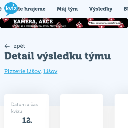
é
Kde hrajeme
Můj tým
Výsledky
B
zpět
Detail výsledku týmu
Pizzerie Lišov
,
Lišov
Datum a čas
kvízu
12.
29.5
05.