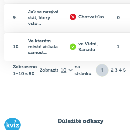
Jak se nazývá
Chorvatsko
9.
stát, který
0
vsto...
Ve kterém
ve Vídni,
10.
městě získala
1
Kanadu
samost...
Zobrazeno
na
Zobrazit
2
3
4
5
1–10 z 50
stránku
Důležité odkazy