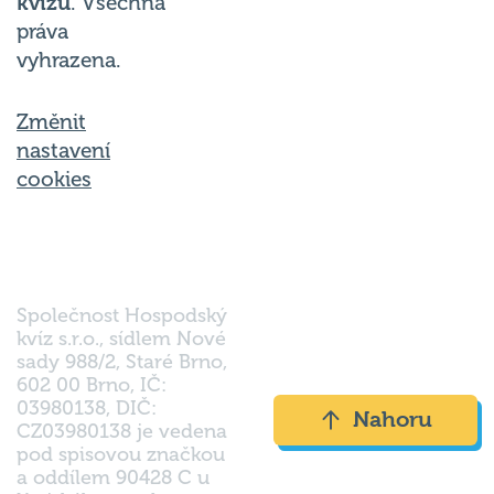
práva
vyhrazena.
Změnit
nastavení
cookies
Společnost Hospodský
kvíz s.r.o., sídlem Nové
sady 988/2, Staré Brno,
602 00 Brno, IČ:
03980138, DIČ:
Nahoru
CZ03980138 je vedena
pod spisovou značkou
a oddílem 90428 C u
Krajského soudu v