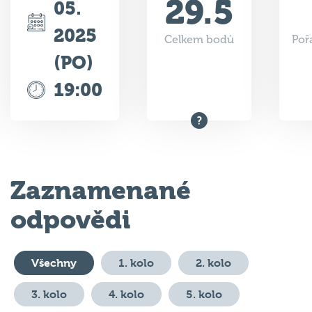
2025
Celkem bodů
Poř
(PO)
19:00
Zaznamenané
odpovědi
Všechny
1. kolo
2. kolo
3. kolo
4. kolo
5. kolo