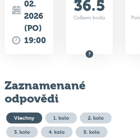
2026
Celkem bodů
Poř
(PO)
19:00
Zaznamenané
odpovědi
Všechny
1. kolo
2. kolo
3. kolo
4. kolo
5. kolo