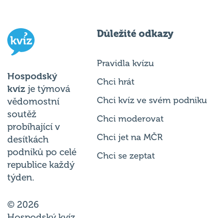
Důležité odkazy
Pravidla kvízu
Hospodský
Chci hrát
kvíz
je týmová
Chci kvíz ve svém podniku
vědomostní
soutěž
Chci moderovat
probíhající v
Chci jet na MČR
desítkách
podniků po celé
Chci se zeptat
republice každý
týden.
© 2026
Hospodský kvíz