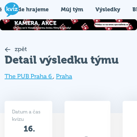
é
Kde hrajeme
Můj tým
Výsledky
B
zpět
Detail výsledku týmu
The PUB Praha 6
,
Praha
Datum a čas
kvízu
16.
36.5
02.