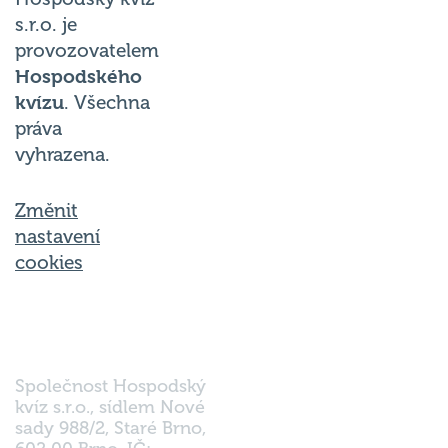
s.r.o. je
provozovatelem
Hospodského
kvízu
. Všechna
práva
vyhrazena.
Změnit
nastavení
cookies
Společnost Hospodský
kvíz s.r.o., sídlem Nové
sady 988/2, Staré Brno,
602 00 Brno, IČ: