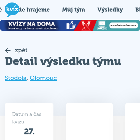
é
Kde hrajeme
Můj tým
Výsledky
B
zpět
Detail výsledku týmu
Stodola
,
Olomouc
Datum a čas
kvízu
27.