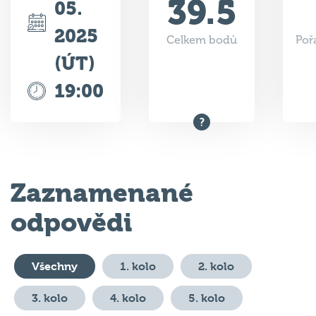
39.5
05.
2025
Celkem bodů
Poř
(ÚT)
19:00
Zaznamenané
odpovědi
Všechny
1. kolo
2. kolo
3. kolo
4. kolo
5. kolo