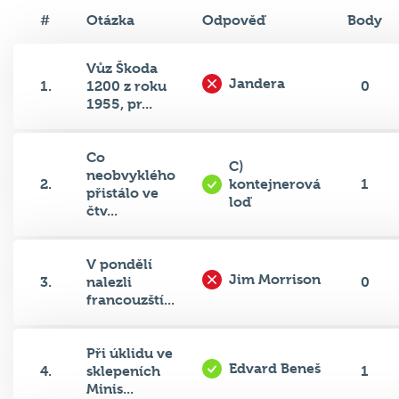
#
Otázka
Odpověď
Body
Vůz Škoda
Jandera
1.
1200 z roku
0
1955, pr...
Co
C)
neobvyklého
2.
kontejnerová
1
přistálo ve
loď
čtv...
V pondělí
Jim Morrison
3.
nalezli
0
francouzští...
Při úklidu ve
Edvard Beneš
4.
sklepeních
1
Minis...