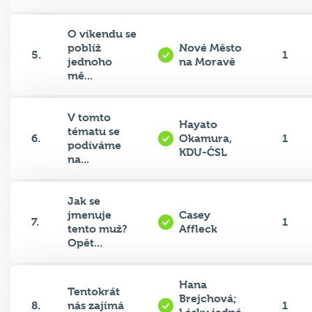
O víkendu se
poblíž
Nové Město
5.
1
jednoho
na Moravě
mě...
V tomto
Hayato
tématu se
6.
Okamura,
1
podíváme
KDU-ČSL
na...
Jak se
jmenuje
Casey
7.
1
tento muž?
Affleck
Opět...
Hana
Tentokrát
Brejchová;
8.
nás zajímá
1