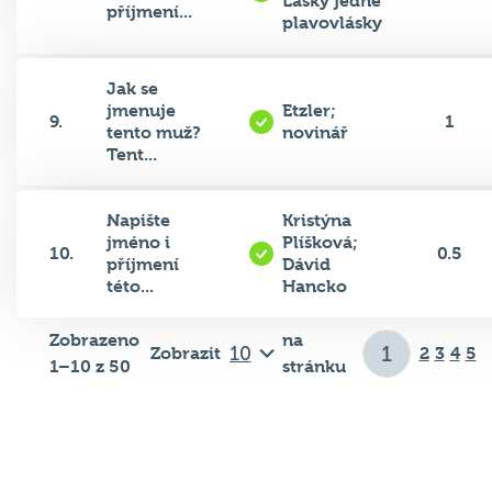
Lásky jedné
příjmení...
plavovlásky
Jak se
jmenuje
Etzler;
9.
1
tento muž?
novinář
Tent...
Napište
Kristýna
jméno i
Plíšková;
10.
0.5
příjmení
Dávid
této...
Hancko
Zobrazeno
na
Zobrazit
2
3
4
5
1–10 z 50
stránku