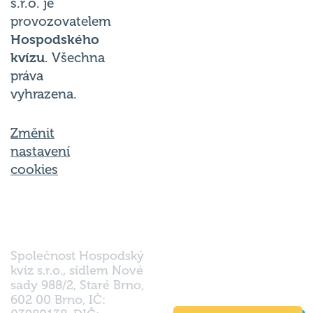
s.r.o. je
provozovatelem
Hospodského
kvízu
. Všechna
práva
vyhrazena.
Změnit
nastavení
cookies
Společnost Hospodský
kvíz s.r.o., sídlem Nové
sady 988/2, Staré Brno,
602 00 Brno, IČ: