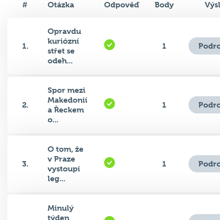
Opravdu
kuriózní
Podro
1.
1
střet se
odeh...
Spor mezi
Makedonií
Podro
2.
1
a Řeckem
o...
O tom, že
v Praze
Podro
3.
1
vystoupí
leg...
Minulý
týden
Podro
4.
1
proběhl v