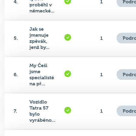
německé...
Jak se
jmenuje
Podro
5.
1
zpěvák,
jenž by...
My Češi
jsme
Podro
6.
1
specialisté
na př...
Vozidlo
Tatra 57
Podro
7.
1
bylo
vyráběno...
Jakou