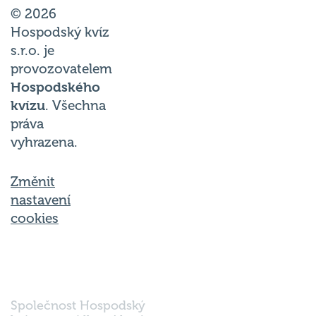
© 2026
Hospodský kvíz
s.r.o. je
provozovatelem
Hospodského
kvízu
. Všechna
práva
vyhrazena.
Změnit
nastavení
cookies
Společnost Hospodský
kvíz s.r.o., sídlem Nové