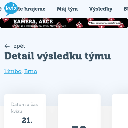
é
Kde hrajeme
Můj tým
Výsledky
B
zpět
Detail výsledku týmu
Limbo
,
Brno
Datum a čas
kvízu
21.
39
06.