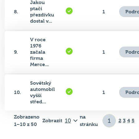
ptačí
Podro
8.
1
přezdívku
dostal v...
V roce
1976
Podro
9.
začala
1
firma
Merce...
Sovětský
automobil
Podro
10.
1
vyšší
střed...
Zobrazeno
na
Zobrazit
2
3
4
5
1–10 z 50
stránku