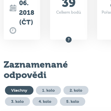
2018
Celkem bodů
Pořad
(ČT)
Zaznamenané
odpovědi
Všechny
1. kolo
2. kolo
3. kolo
4. kolo
5. kolo
#
Otázka
Odpověď
Body
Výs