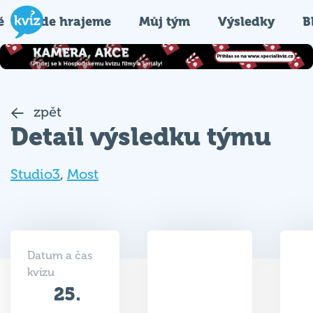
é
Kde hrajeme
Můj tým
Výsledky
B
zpět
Detail výsledku týmu
Studio3
,
Most
Datum a čas
kvízu
25.
31.5
04.