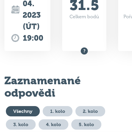
2023
Celkem bodů
Poř
(ÚT)
19:00
Zaznamenané
odpovědi
Všechny
1. kolo
2. kolo
3. kolo
4. kolo
5. kolo