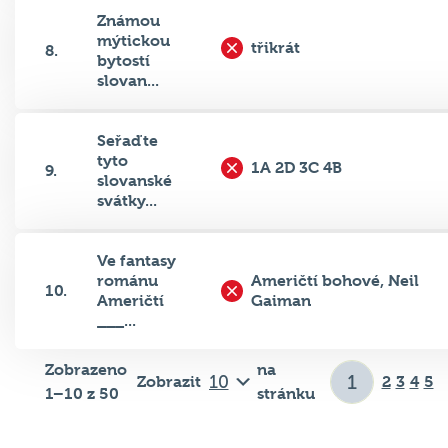
Známou
mýtickou
třikrát
8.
bytostí
slovan...
Seřaďte
tyto
1A 2D 3C 4B
9.
slovanské
svátky...
Ve fantasy
románu
Američtí bohové, Neil
10.
Američtí
Gaiman
___...
Zobrazeno
na
Zobrazit
2
3
4
5
1–10 z 50
stránku