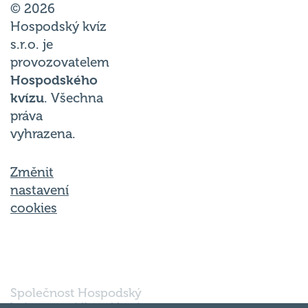
Hospodský kvíz
s.r.o. je
provozovatelem
Hospodského
kvízu
. Všechna
práva
vyhrazena.
Změnit
nastavení
cookies
Společnost Hospodský
kvíz s.r.o., sídlem Nové