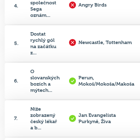
Sega
oznám...
Dostat
rychlý gól
Newcastle, Tottenham
5.
na začátku
z...
O
slovanských
Perun,
6.
bozích a
Mokoš/Mokoša/Makoša
mýtech...
Níže
zobrazený
Jan Evangelista
7.
český lékař
Purkyně, Živa
a b...