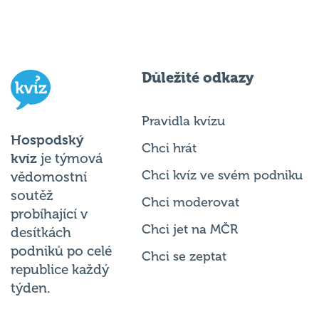
Důležité odkazy
Pravidla kvízu
Hospodský
Chci hrát
kvíz
je týmová
Chci kvíz ve svém podniku
vědomostní
soutěž
Chci moderovat
probíhající v
Chci jet na MČR
desítkách
podniků po celé
Chci se zeptat
republice každý
týden.
© 2026