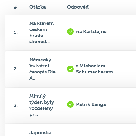
#
Otázka
Odpověď
Na kterém
českém
na Karlštejně
1.
hradě
skončil...
Německý
bulvární
s Michaelem
2.
časopis Die
Schumacherem
A...
Minulý
týden byly
Patrik Banga
3.
rozděleny
pr...
Japonská
společnost
Angry Birds
4.