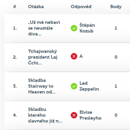
#
Otázka
Odpověď
Body
„Už mě nebaví
Štěpán
1.
se neustále
1
Kozub
díva...
Tchajwanský
A
2.
prezident Laj
0
Čchi...
Skladba
Led
3.
Stairway to
1
Zeppelin
Heaven od...
Skladbu
Elvise
4.
kterého
0
Presleyho
slavného již n...