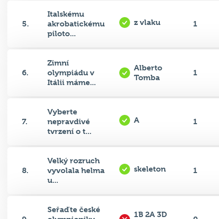
Italskému
z vlaku
5.
akrobatickému
1
piloto...
Zimní
Alberto
6.
olympiádu v
1
Tomba
Itálii máme...
Vyberte
A
7.
nepravdivé
1
tvrzení o t...
Velký rozruch
skeleton
8.
vyvolala helma
1
u...
Seřaďte české
1B 2A 3D