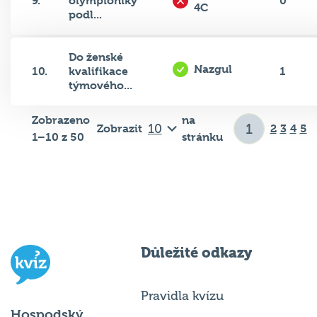
9.
olympioniky
0
4C
podl...
Do ženské
Nazgul
10.
kvalifikace
1
týmového...
Zobrazeno
na
Zobrazit
2
3
4
5
1–10 z 50
stránku
Důležité odkazy
Pravidla kvízu
Hospodský