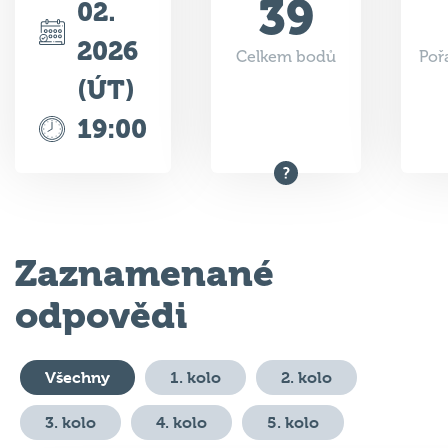
39
02.
2026
Celkem bodů
Poř
(ÚT)
19:00
Zaznamenané
odpovědi
Všechny
1. kolo
2. kolo
3. kolo
4. kolo
5. kolo