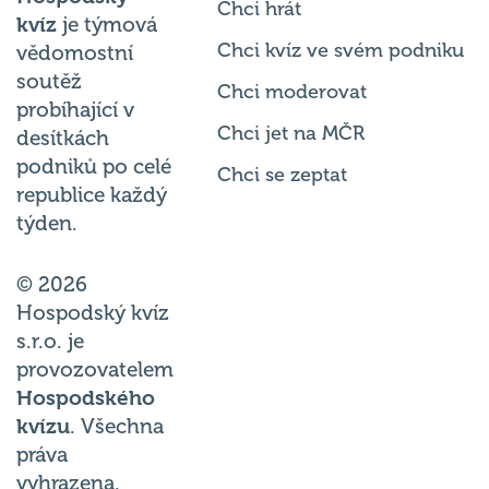
Chci hrát
kvíz
je týmová
Chci kvíz ve svém podniku
vědomostní
soutěž
Chci moderovat
probíhající v
Chci jet na MČR
desítkách
podniků po celé
Chci se zeptat
republice každý
týden.
© 2026
Hospodský kvíz
s.r.o. je
provozovatelem
Hospodského
kvízu
. Všechna
práva
vyhrazena.