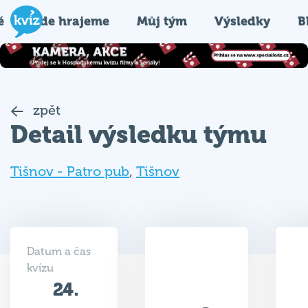
é
Kde hrajeme
Můj tým
Výsledky
B
zpět
Detail výsledku týmu
Tišnov - Patro pub
,
Tišnov
Datum a čas
kvízu
24.