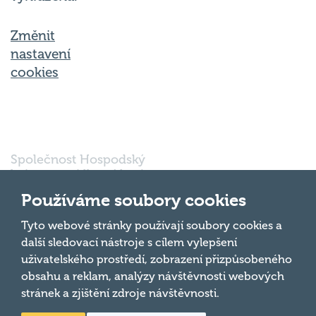
Změnit
nastavení
cookies
Společnost Hospodský
kvíz s.r.o., sídlem Nové
sady 988/2, Staré Brno,
Používáme soubory cookies
602 00 Brno, IČ:
03980138, DIČ:
Nahoru
Tyto webové stránky používají soubory cookies a
CZ03980138 je vedena
další sledovací nástroje s cílem vylepšení
pod spisovou značkou
uživatelského prostředí, zobrazení přizpůsobeného
a oddílem 90428 C u
obsahu a reklam, analýzy návštěvnosti webových
Krajského soudu v
Brně.
stránek a zjištění zdroje návštěvnosti.