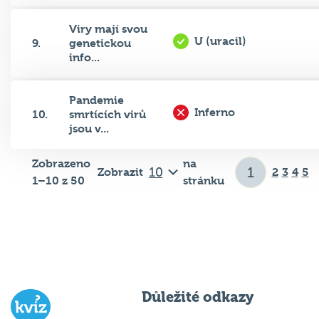
Viry mají svou
U (uracil)
9.
genetickou
info...
Pandemie
Inferno
10.
smrtících virů
jsou v...
Zobrazeno
na
Zobrazit
2
3
4
5
1–10 z 50
stránku
Důležité odkazy