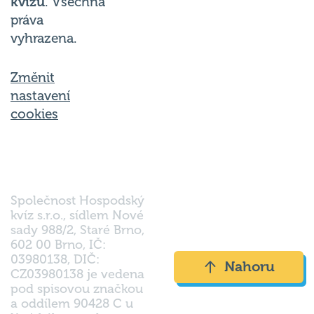
kvízu
. Všechna
práva
vyhrazena.
Změnit
nastavení
cookies
Společnost Hospodský
kvíz s.r.o., sídlem Nové
sady 988/2, Staré Brno,
602 00 Brno, IČ:
03980138, DIČ:
Nahoru
CZ03980138 je vedena
pod spisovou značkou
a oddílem 90428 C u