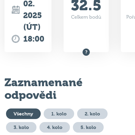
32.5
02.
2025
Celkem bodů
Poř
(ÚT)
18:00
Zaznamenané
odpovědi
Všechny
1. kolo
2. kolo
3. kolo
4. kolo
5. kolo