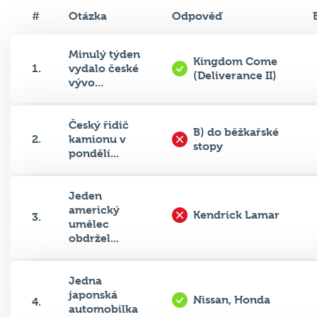
#
Otázka
Odpověď
Minulý týden
Kingdom Come
1.
vydalo české
(Deliverance II)
vývo...
Český řidič
B) do běžkařské
2.
kamionu v
stopy
pondělí...
Jeden
americký
Kendrick Lamar
3.
umělec
obdržel...
Jedna
japonská
Nissan, Honda
4.
automobilka