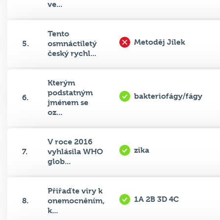
ve...
Tento
Metoděj Jílek
5.
osmnáctiletý
český rychl...
Kterým
podstatným
bakteriofágy/fágy
6.
jménem se
oz...
V roce 2016
zika
7.
vyhlásila WHO
glob...
Přiřaďte viry k
1A 2B 3D 4C
8.
onemocněním,
k...