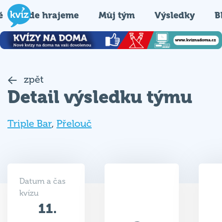
é
Kde hrajeme
Můj tým
Výsledky
B
zpět
Detail výsledku týmu
Triple Bar
,
Přelouč
Datum a čas
kvízu
11.