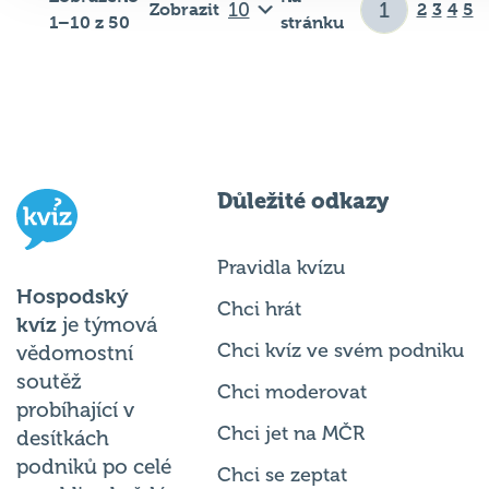
Zobrazit
2
3
4
5
1–10 z 50
stránku
Důležité odkazy
Pravidla kvízu
Hospodský
Chci hrát
kvíz
je týmová
Chci kvíz ve svém podniku
vědomostní
soutěž
Chci moderovat
probíhající v
Chci jet na MČR
desítkách
podniků po celé
Chci se zeptat