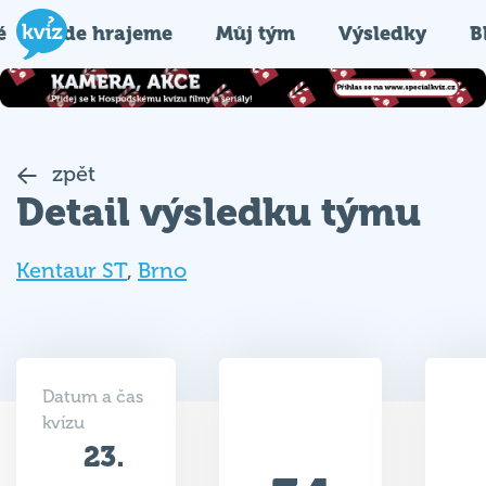
é
Kde hrajeme
Můj tým
Výsledky
B
zpět
Detail výsledku týmu
Kentaur ST
,
Brno
Datum a čas
kvízu
23.