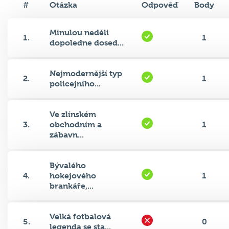
#
Otázka
Odpověď
Body
Minulou neděli
1.
1
dopoledne dosed...
Nejmodernější typ
2.
1
policejního...
Ve zlínském
3.
obchodním a
1
zábavn...
Bývalého
4.
hokejového
1
brankáře,...
Velká fotbalová
5.
0
legenda se sta...