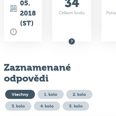
34
05.
2018
Celkem bodů
Pořad
(ST)
Zaznamenané
odpovědi
Všechny
1. kolo
2. kolo
3. kolo
4. kolo
5. kolo