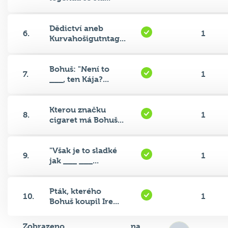
Dědictví aneb
6.
1
Kurvahošigutntag...
Bohuš: "Není to
7.
1
___, ten Kája?...
Kterou značku
8.
1
cigaret má Bohuš...
"Však je to sladké
9.
1
jak ___ ___...
Pták, kterého
10.
1
Bohuš koupil Ire...
Zobrazeno
na