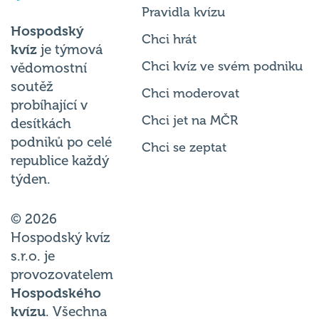
Hospodský
Chci hrát
kvíz
je týmová
Chci kvíz ve svém podniku
vědomostní
soutěž
Chci moderovat
probíhající v
Chci jet na MČR
desítkách
podniků po celé
Chci se zeptat
republice každý
týden.
© 2026
Hospodský kvíz
s.r.o. je
provozovatelem
Hospodského
kvízu
. Všechna
práva