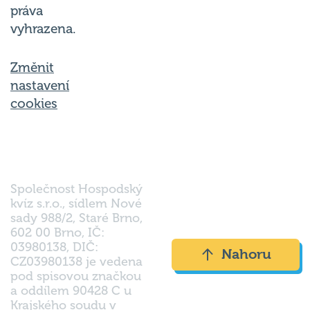
vyhrazena.
Změnit
nastavení
cookies
Společnost Hospodský
kvíz s.r.o., sídlem Nové
sady 988/2, Staré Brno,
602 00 Brno, IČ:
03980138, DIČ:
Nahoru
CZ03980138 je vedena
pod spisovou značkou
a oddílem 90428 C u
Krajského soudu v
Brně.