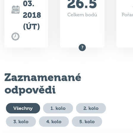
2018
Celkem bodů
Pořad
(ÚT)
Zaznamenané
odpovědi
Všechny
1. kolo
2. kolo
3. kolo
4. kolo
5. kolo
#
Otázka
Odpověď
Body
V