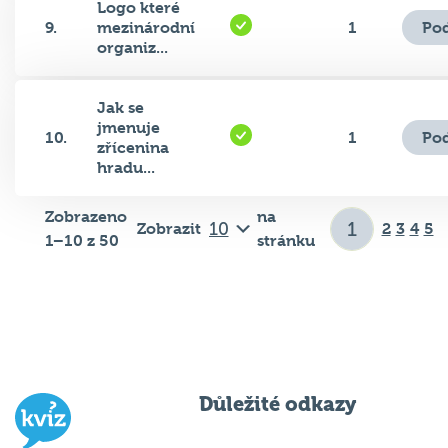
Pod
9.
mezinárodní
1
organiz...
Jak se
jmenuje
Pod
10.
1
zřícenina
hradu...
Zobrazeno
na
Zobrazit
2
3
4
5
1–10 z 50
stránku
Důležité odkazy
Pravidla kvízu