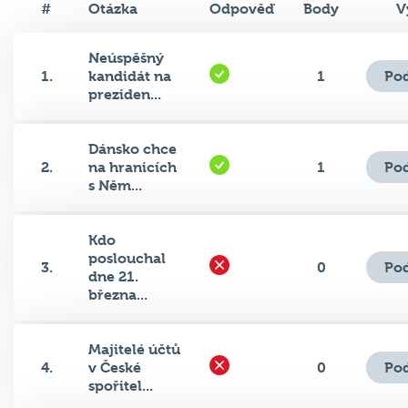
Neúspěšný
Pod
1.
kandidát na
1
preziden...
Dánsko chce
Pod
2.
na hranicích
1
s Něm...
Kdo
poslouchal
Pod
3.
0
dne 21.
března...
Majitelé účtů
Pod
4.
v České
0
spořitel...