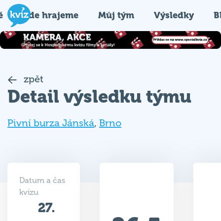
é
Kde hrajeme
Můj tým
Výsledky
B
zpět
Detail výsledku týmu
Pivní burza Jánská
,
Brno
Datum a čas
kvízu
27.
26.5
03.