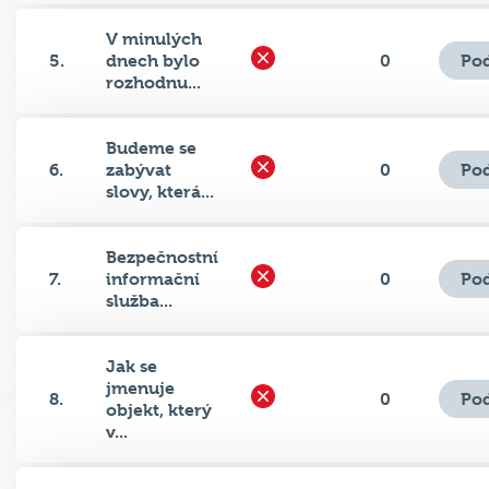
V minulých
Pod
5.
dnech bylo
0
rozhodnu...
Budeme se
Pod
6.
zabývat
0
slovy, která...
Bezpečnostní
Pod
7.
informační
0
služba...
Jak se
jmenuje
Pod
8.
0
objekt, který
v...
Logo které