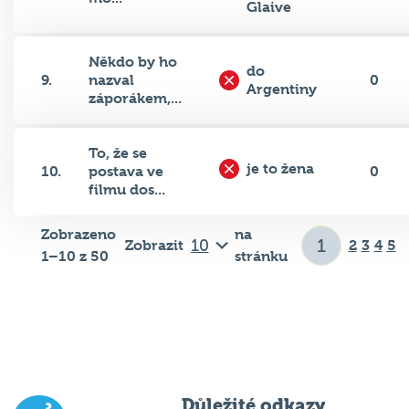
Někdo by ho
do
9.
nazval
0
Argentiny
záporákem,...
To, že se
je to žena
10.
postava ve
0
filmu dos...
Zobrazeno
na
Zobrazit
2
3
4
5
1–10 z 50
stránku
Důležité odkazy