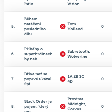
Během
natáčení
Tom
5.
0
posledního
Holland
dílu...
Příběhy o
Sabretooth,
6.
superhrdinech
0
Wolverine
by neb...
Dříve než se
1A 2B 3C
7.
poprvé ukázal
0
4D
Spi...
Proxima
Black Order je
Midnight,
8.
pojem, který
0
Corvus
mo...
Glaive