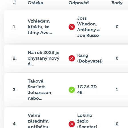
Joss
Vzhledem
Whedon,
1.
k faktu, že
0
Anthony a
filmy Ave...
Joe Russo
Na rok 2025 je
Kang
2.
chystaný nový
0
(Dobyvatel)
d...
Taková
Scarlett
1C 2A 3D
3.
1
Johansson
4B
nebo...
Velmi
Lokiho
zásadním
žezlo
4.
0
v příběhu
(Scepter),
Infin...
Vision