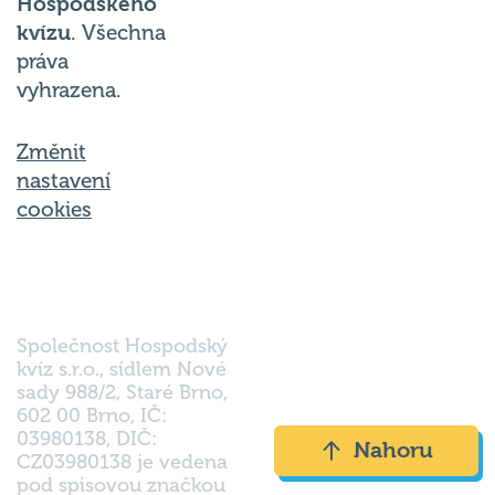
kvízu
. Všechna
práva
vyhrazena.
Změnit
nastavení
cookies
Společnost Hospodský
kvíz s.r.o., sídlem Nové
sady 988/2, Staré Brno,
602 00 Brno, IČ:
03980138, DIČ:
Nahoru
CZ03980138 je vedena
pod spisovou značkou
a oddílem 90428 C u