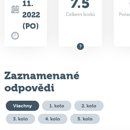
2022
Celkem bodů
Pořad
(PO)
Zaznamenané
odpovědi
Všechny
1. kolo
2. kolo
3. kolo
4. kolo
5. kolo
#
Otázka
Odpověď
Body