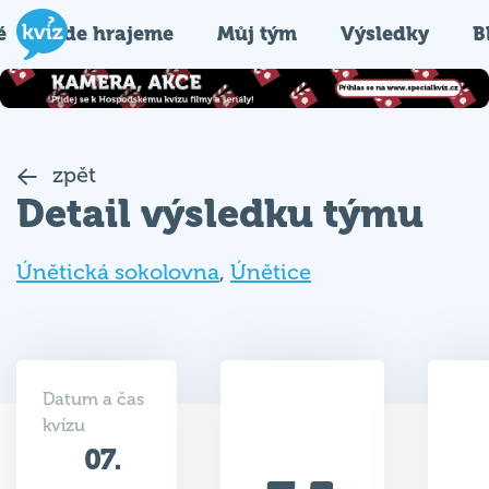
é
Kde hrajeme
Můj tým
Výsledky
B
zpět
Detail výsledku týmu
Únětická sokolovna
,
Únětice
Datum a čas
kvízu
07.
7.5
11.