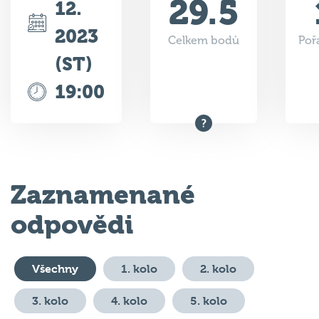
29.5
12.
2023
Celkem bodů
Poř
(ST)
19:00
Zaznamenané
odpovědi
Všechny
1. kolo
2. kolo
3. kolo
4. kolo
5. kolo