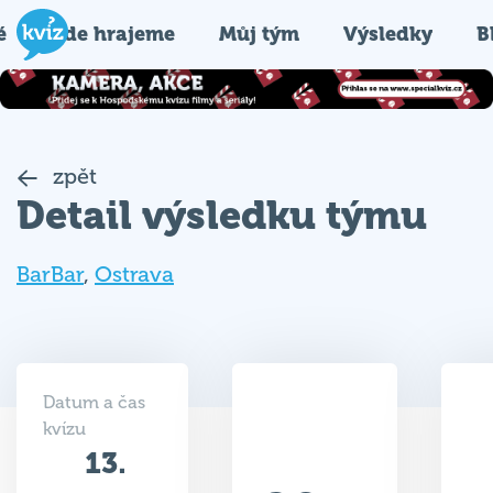
é
Kde hrajeme
Můj tým
Výsledky
B
zpět
Detail výsledku týmu
BarBar
,
Ostrava
Datum a čas
kvízu
13.