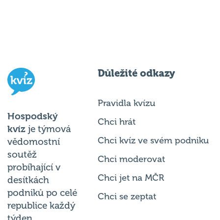
Důležité odkazy
Pravidla kvízu
Hospodský
Chci hrát
kvíz
je týmová
Chci kvíz ve svém podniku
vědomostní
soutěž
Chci moderovat
probíhající v
Chci jet na MČR
desítkách
podniků po celé
Chci se zeptat
republice každý
týden.