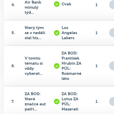
Air Bank
Cvak
4.
1
minulý
týd...
Který tým
Los
5.
se v neděli
Angeles
1
stal his...
Lakers
ZA BOD:
V tomto
František
tématu si
Hrubín ZA
6.
1
vždy
PŮL:
vyberet...
Rozmarné
léto
ZA BOD:
ZA BOD:
Které
Lotus ZA
7.
1
značce aut
PŮL:
patří...
Maserati