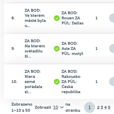
ZA BOD:
ZA BOD:
Ve kterém
8.
Rouen ZA
1
městě byla
PŮL: Dallas
u...
ZA BOD:
ZA BOD:
Na kterém
9.
Asie ZA
1
světadílu
PŮL: motýl
ži...
ZA BOD:
ZA BOD:
Která
Rakousko
10.
země
ZA PŮL:
1
pořádala
Česká
zi...
republika
Zobrazeno
na
Zobrazit
2
3
4
5
1–10 z 50
stránku