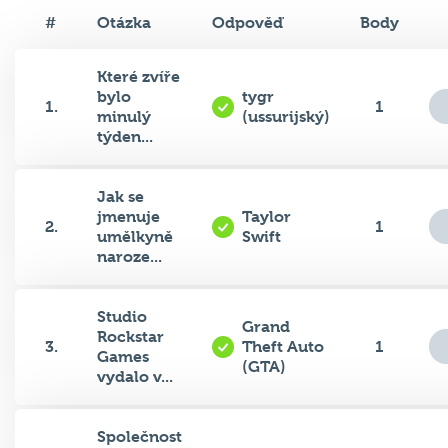
#
Otázka
Odpověď
Body
Které zvíře
bylo
tygr
1.
1
minulý
(ussurijský)
týden...
Jak se
jmenuje
Taylor
2.
1
umělkyně
Swift
naroze...
Studio
Grand
Rockstar
3.
Theft Auto
1
Games
(GTA)
vydalo v...
Společnost