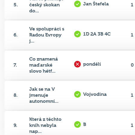
Jan Štefela
5.
český skokan
1
do...
Ve spolupráci s
1D 2A 3B 4C
6.
Radou Evropy
1
j...
Co znamená
pondělí
7.
maďarské
0
slovo hétf...
Jak se na V
Vojvodina
8.
jmenuje
1
autonomní...
Která z těchto
B
9.
knih nebyla
1
nap...