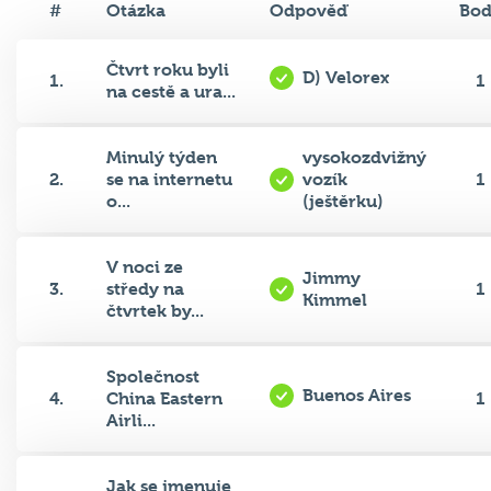
#
Otázka
Odpověď
Bo
Čtvrt roku byli
D) Velorex
1.
1
na cestě a ura...
Minulý týden
vysokozdvižný
2.
se na internetu
vozík
1
o...
(ještěrku)
V noci ze
Jimmy
3.
středy na
1
Kimmel
čtvrtek by...
Společnost
Buenos Aires
4.
China Eastern
1
Airli...
Jak se jmenuje