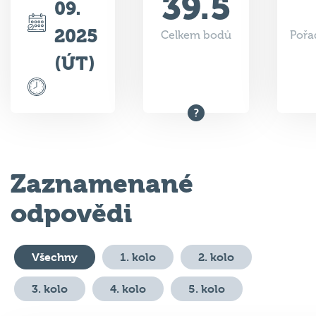
39.5
09.
2025
Celkem bodů
Pořa
(ÚT)
Zaznamenané
odpovědi
Všechny
1. kolo
2. kolo
3. kolo
4. kolo
5. kolo