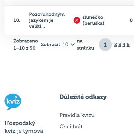
Pozoruhodným
slunéčko
10.
jazykem je
0
(beruška)
velšti...
Zobrazeno
na
Zobrazit
2
3
4
5
1–10 z 50
stránku
Důležité odkazy
Pravidla kvízu
Hospodský
Chci hrát
kvíz
je týmová