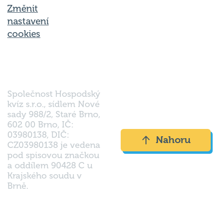
Změnit
nastavení
cookies
Společnost Hospodský
kvíz s.r.o., sídlem Nové
sady 988/2, Staré Brno,
602 00 Brno, IČ:
03980138, DIČ:
Nahoru
CZ03980138 je vedena
pod spisovou značkou
a oddílem 90428 C u
Krajského soudu v
Brně.