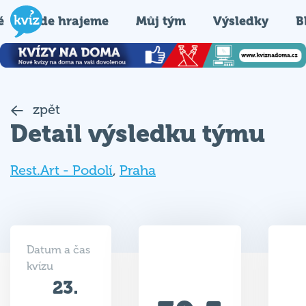
é
Kde hrajeme
Můj tým
Výsledky
B
zpět
Detail výsledku týmu
Rest.Art - Podolí
,
Praha
Datum a čas
kvízu
23.