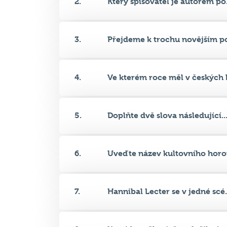
3.
Přejdeme k trochu novějším po
4.
Ve kterém roce měl v českých k
5.
Doplňte dvě slova následující..
6.
Uveďte název kultovního horor
7.
Hannibal Lecter se v jedné scé.
8.
Která herečka, jež se dožila ú...