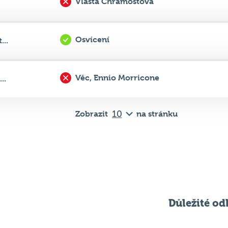
Osvícení
...
Věc, Ennio Morricone
..
Zobrazit
na stránku
Důležité od
Pravidla kvízu
ní
Chci hrát
ků