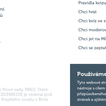
Chci kvíz ve
Chci modero
Chci jet na M
.
Chci se zepta
m Nové sady 988/2, Staré
Používáme
 CZ03980138 je vedena pod
 Krajského soudu v Brně.
Tyto webové str
nástroje s cílem
přizpůsobeného
stránek a zjiště