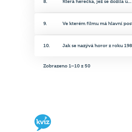
9.
Ve kterém filmu má hlavní post
10.
Jak se nazývá horor z roku 198.
Zobrazeno 1–10 z 50
Hospodský kvíz
je týmová vědomost
soutěž probíhající v desítkách podni