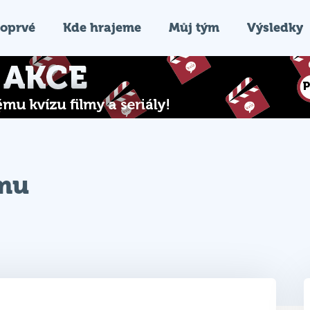
oprvé
Kde hrajeme
Můj tým
Výsledky
ýmu