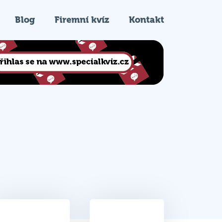
Blog
Firemní kvíz
Kontakt
22
10.
Celkem bodů
Pořadí na kvízu