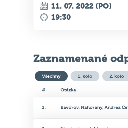
Zaznamenané odp
Všechny
1. kolo
2. kolo
#
Otázka
1.
Bavorov, Nahořany, Andrea Čer
2.
Který spisovatel je autorem po.