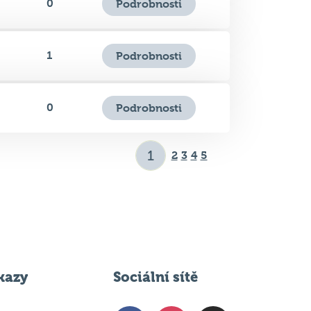
1
Podrobnosti
0
Podrobnosti
2
3
4
5
kazy
Sociální sítě