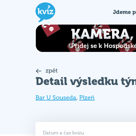
Jdeme p
zpět
Detail výsledku t
Bar U Souseda
,
Plzeň
Datum a čas kvízu
11. 07. 2022 (PO)
19:30