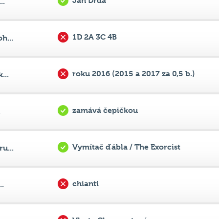
1D 2A 3C 4B
h...
roku 2016 (2015 a 2017 za 0,5 b.)
...
zamává čepičkou
.
Vymítač ďábla / The Exorcist
u...
chianti
..
Vlasta Chramostová