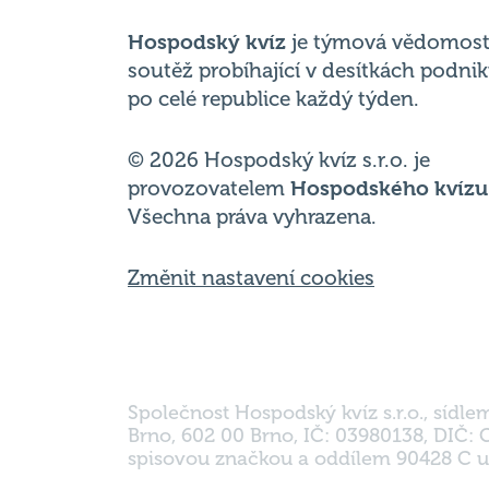
po celé republice každý týden.
© 2026 Hospodský kvíz s.r.o. je
provozovatelem
Hospodského kvízu
Všechna práva vyhrazena.
Změnit nastavení cookies
Společnost Hospodský kvíz s.r.o., sídle
Brno, 602 00 Brno, IČ: 03980138, DIČ:
spisovou značkou a oddílem 90428 C u