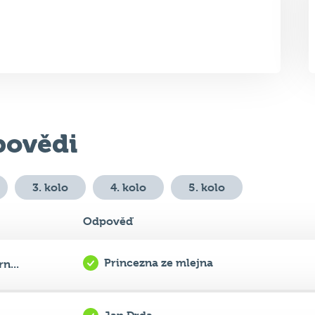
ovědi
3. kolo
4. kolo
5. kolo
Odpověď
Princezna ze mlejna
n...
Jan Drda
..