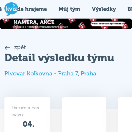
é
Kde hrajeme
Můj tým
Výsledky
B
zpět
Detail výsledku týmu
Pivovar Kolkovna - Praha 7
,
Praha
Datum a čas
kvízu
04.
34
02.