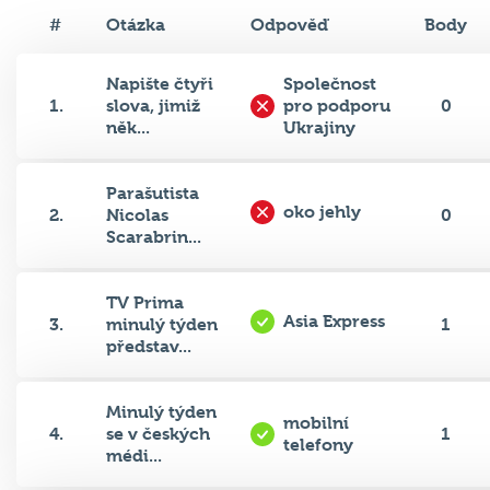
#
Otázka
Odpověď
Body
Napište čtyři
Společnost
1.
slova, jimiž
pro podporu
0
něk...
Ukrajiny
Parašutista
oko jehly
2.
Nicolas
0
Scarabrin...
TV Prima
Asia Express
3.
minulý týden
1
představ...
Minulý týden
mobilní
4.
se v českých
1
telefony
médi...