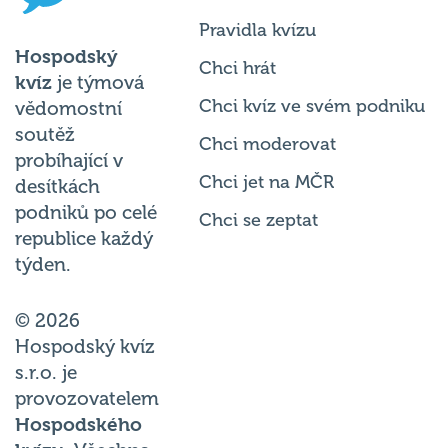
Pravidla kvízu
Hospodský
Chci hrát
kvíz
je týmová
Chci kvíz ve svém podniku
vědomostní
soutěž
Chci moderovat
probíhající v
Chci jet na MČR
desítkách
podniků po celé
Chci se zeptat
republice každý
týden.
© 2026
Hospodský kvíz
s.r.o. je
provozovatelem
Hospodského
kvízu
. Všechna