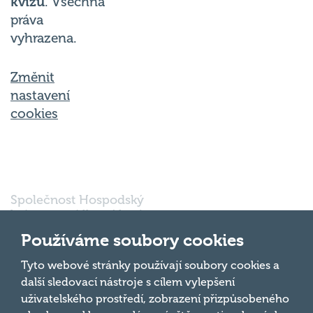
práva
vyhrazena.
Změnit
nastavení
cookies
Společnost Hospodský
kvíz s.r.o., sídlem Nové
sady 988/2, Staré Brno,
602 00 Brno, IČ:
Používáme soubory cookies
03980138, DIČ:
Nahoru
CZ03980138 je vedena
Tyto webové stránky používají soubory cookies a
pod spisovou značkou
další sledovací nástroje s cílem vylepšení
a oddílem 90428 C u
uživatelského prostředí, zobrazení přizpůsobeného
Krajského soudu v