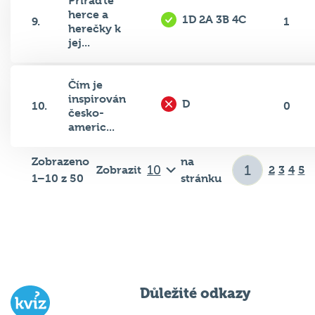
herce a
1D 2A 3B 4C
9.
1
herečky k
jej...
Čím je
inspirován
D
10.
0
česko-
americ...
Zobrazeno
na
Zobrazit
2
3
4
5
1–10 z 50
stránku
Důležité odkazy