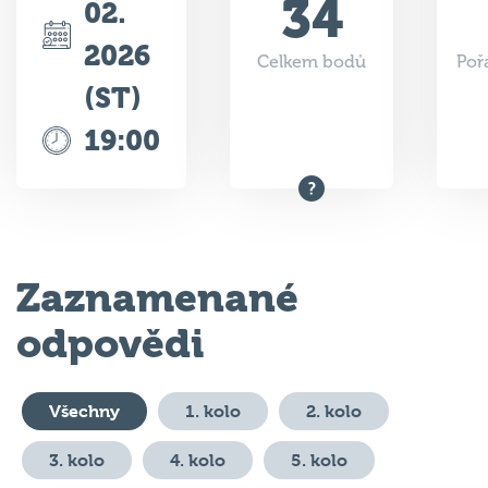
2026
Celkem bodů
Poř
(ST)
19:00
Zaznamenané
odpovědi
Všechny
1. kolo
2. kolo
3. kolo
4. kolo
5. kolo