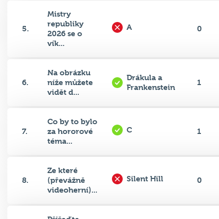
Mistry
republiky
A
5.
0
2026 se o
vík...
Na obrázku
Drákula a
6.
níže můžete
1
Frankenstein
vidět d...
Co by to bylo
C
7.
za hororové
1
téma...
Ze které
Silent Hill
8.
(převážně
0
videoherní)...
Přiřaďte