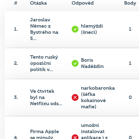
Jaroslav
Němec z
hlemýždi
1.
1
Bystrého na
(šneci)
S...
Tento ruský
Boris
2.
opoziční
1
Naděždin
politik v...
narkobaronka
Ve čtvrtek
(šéfka
3.
byl na
0
kokainové
Netflixu ods...
mafie)
umožní
Firma Apple
instalovat
4.
se minulý
aplikace i z
0
týden po...
jiných zdrojů