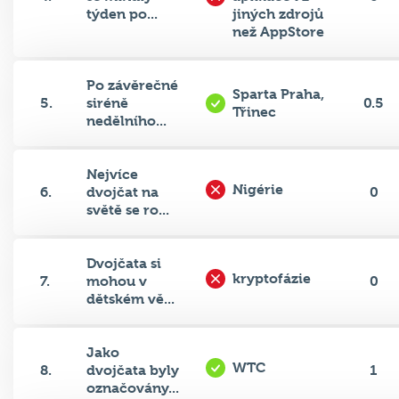
než AppStore
Po závěrečné
Sparta Praha,
5.
siréně
0.5
Třinec
nedělního...
Nejvíce
Nigérie
6.
dvojčat na
0
světě se ro...
Dvojčata si
kryptofázie
7.
mohou v
0
dětském vě...
Jako
WTC
8.
dvojčata byly
1
označovány...