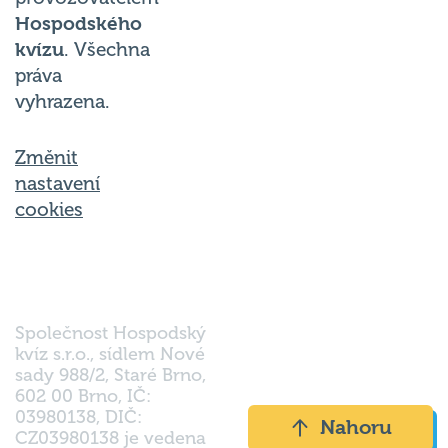
Hospodského
kvízu
. Všechna
práva
vyhrazena.
Změnit
nastavení
cookies
Společnost Hospodský
kvíz s.r.o., sídlem Nové
sady 988/2, Staré Brno,
602 00 Brno, IČ:
03980138, DIČ:
Nahoru
CZ03980138 je vedena
pod spisovou značkou