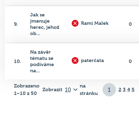
Jak se
jmenuje
Rami Malek
9.
0
herec, jehož
ob...
Na závěr
tématu se
paterčata
10.
0
podíváme
na...
Zobrazeno
na
Zobrazit
2
3
4
5
1–10 z 50
stránku
Důležité odkazy