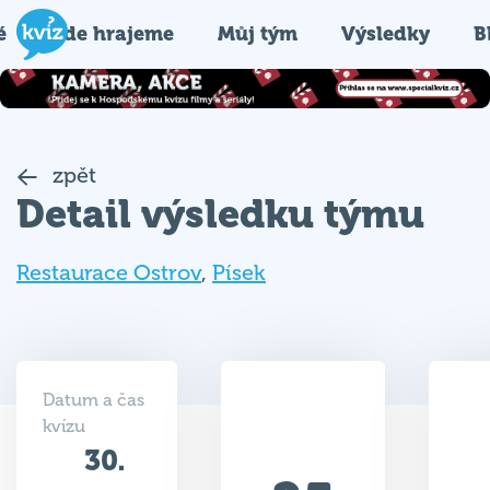
é
Kde hrajeme
Můj tým
Výsledky
B
zpět
Detail výsledku týmu
Restaurace Ostrov
,
Písek
Datum a čas
kvízu
30.
25
01.