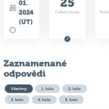
2024
Celkem bodů
Pořad
(ÚT)
Zaznamenané
odpovědi
Všechny
1. kolo
2. kolo
3. kolo
4. kolo
5. kolo
#
Otázka
Odpověď
Body