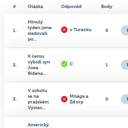
#
Otázka
Odpověď
Body
Minulý
týden jsme
v Turecku
1.
0
sledovali
po...
K čemu
vybídl syn
C
2.
1
Joea
Bidena...
V sobotu
se na
Mňága a
3.
0
pražském
Žďorp
Výstav...
Americký