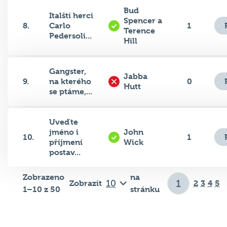
Bud
Italští herci
Spencer a
8.
Carlo
1
Terence
Pedersoli...
Hill
Gangster,
Jabba
9.
na kterého
0
Hutt
se ptáme,...
Uveďte
jméno i
John
10.
1
příjmení
Wick
postav...
Zobrazeno
na
Zobrazit
2
3
4
5
1–10 z 50
stránku