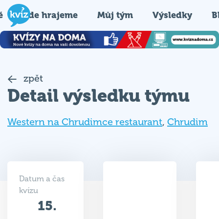
é
Kde hrajeme
Můj tým
Výsledky
B
zpět
Detail výsledku týmu
Western na Chrudimce restaurant
,
Chrudim
Datum a čas
kvízu
15.