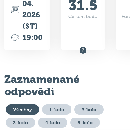
31.5
04.
2026
Celkem bodů
Poř
(ST)
19:00
Zaznamenané
odpovědi
Všechny
1. kolo
2. kolo
3. kolo
4. kolo
5. kolo