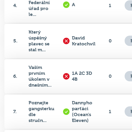
Federální
A
4.
1
úřad pro
le...
Který
úspěšný
David
5.
0
plavec se
Kratochvíl
stal m...
Vaším
prvním
1A 2C 3D
6.
0
úkolem v
4B
dnešním...
Poznejte
Dannyho
gangsterku
parťáci
7.
1
dle
(Ocean's
stručn...
Eleven)