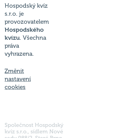
Hospodský kvíz
s.r.o. je
provozovatelem
Hospodského
kvízu
. Všechna
práva
vyhrazena.
Změnit
nastavení
cookies
Společnost Hospodský
kvíz s.r.o., sídlem Nové