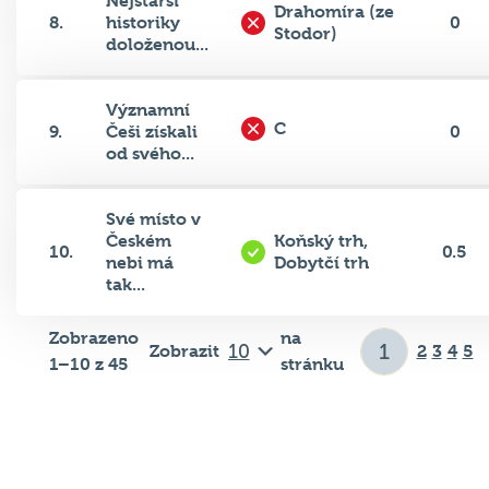
8.
historiky
0
Stodor)
doloženou...
Významní
C
9.
Češi získali
0
od svého...
Své místo v
Českém
Koňský trh,
10.
0.5
nebi má
Dobytčí trh
tak...
Zobrazeno
na
Zobrazit
2
3
4
5
1–10 z 45
stránku