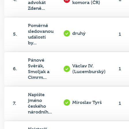
Zdeně...
Poměrně
sledovanou
druhý
5.
1
událostí
by...
Pánové
Svěrák,
Václav IV.
6.
1
Smoljak a
(Lucemburský)
Cimrm...
Napište
jméno
Miroslav Tyrš
7.
1
českého
národníh...
Nejstarší
Drahomíra (ze