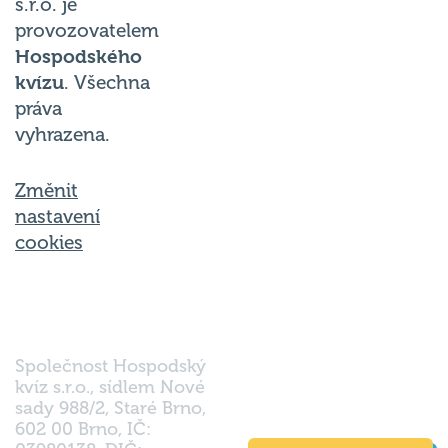
provozovatelem
Hospodského
kvízu
. Všechna
práva
vyhrazena.
Změnit
nastavení
cookies
Společnost Hospodský
kvíz s.r.o., sídlem Nové
sady 988/2, Staré Brno,
602 00 Brno, IČ:
03980138, DIČ:
Nahoru