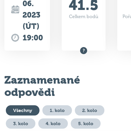
2023
Celkem bodů
Poř
(ÚT)
19:00
Zaznamenané
odpovědi
Všechny
1. kolo
2. kolo
3. kolo
4. kolo
5. kolo