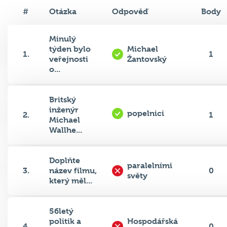
#
Otázka
Odpověď
Body
Minulý
týden bylo
Michael
1.
1
veřejnosti
Žantovský
o...
Britský
inženýr
popelnici
2.
1
Michael
Wallhe...
Doplňte
paralelními
3.
název filmu,
0
světy
který měl...
56letý
politik a
Hospodářská
4.
0
advokát
komora (ČR)