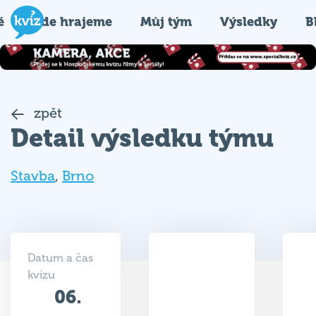
é
Kde hrajeme
Můj tým
Výsledky
B
zpět
Detail výsledku týmu
Stavba
,
Brno
Datum a čas
kvízu
06.
41.5
06.