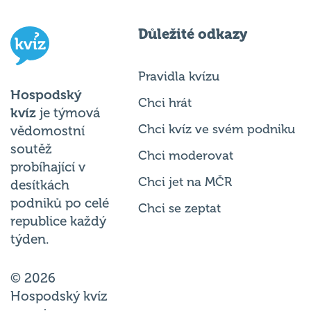
Důležité odkazy
Pravidla kvízu
Hospodský
Chci hrát
kvíz
je týmová
Chci kvíz ve svém podniku
vědomostní
soutěž
Chci moderovat
probíhající v
Chci jet na MČR
desítkách
podniků po celé
Chci se zeptat
republice každý
týden.
© 2026
Hospodský kvíz
s.r.o. je