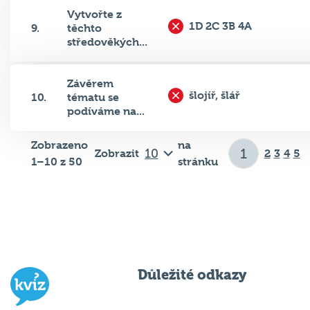
Vytvořte z
1D 2C 3B 4A
9.
těchto
středověkých...
Závěrem
šlojíř, šlář
10.
tématu se
podíváme na...
Zobrazeno
na
Zobrazit
2
3
4
5
1–10 z 50
stránku
Důležité odkazy