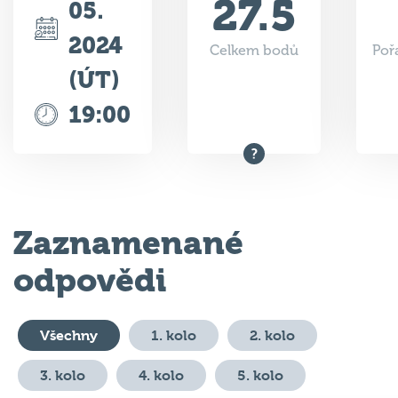
27.5
05.
2024
Celkem bodů
Poř
(ÚT)
19:00
Zaznamenané
odpovědi
Všechny
1. kolo
2. kolo
3. kolo
4. kolo
5. kolo