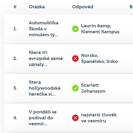
#
Otázka
Odpověď
B
Automobilka
Laurin &amp;
1.
Škoda v
Klement Kampus
minulém tý...
Které tři
Norsko,
2.
evropské země
Španělsko, Irsko
uznaly...
Která
Scarlett
3.
hollywoodská
Johansson
herečka si...
V pondělí se
nejstarší člověk
4.
podíval do
ve vesmíru
vesmír...