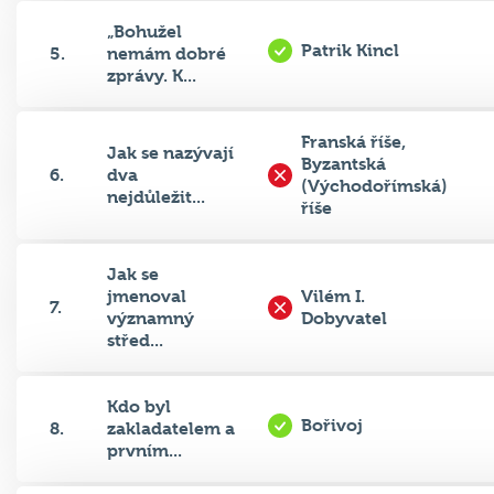
„Bohužel
Patrik Kincl
5.
nemám dobré
zprávy. K...
Franská říše,
Jak se nazývají
Byzantská
6.
dva
(Východořímská)
nejdůležit...
říše
Jak se
jmenoval
Vilém I.
7.
významný
Dobyvatel
střed...
Kdo byl
Bořivoj
8.
zakladatelem a
prvním...