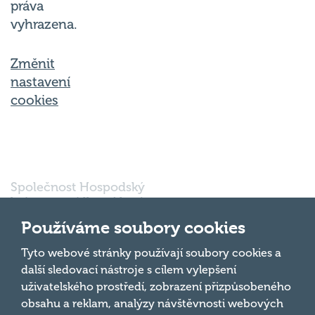
práva
vyhrazena.
Změnit
nastavení
cookies
Společnost Hospodský
kvíz s.r.o., sídlem Nové
sady 988/2, Staré Brno,
Používáme soubory cookies
602 00 Brno, IČ:
03980138, DIČ:
Nahoru
Tyto webové stránky používají soubory cookies a
CZ03980138 je vedena
další sledovací nástroje s cílem vylepšení
pod spisovou značkou
uživatelského prostředí, zobrazení přizpůsobeného
a oddílem 90428 C u
obsahu a reklam, analýzy návštěvnosti webových
Krajského soudu v