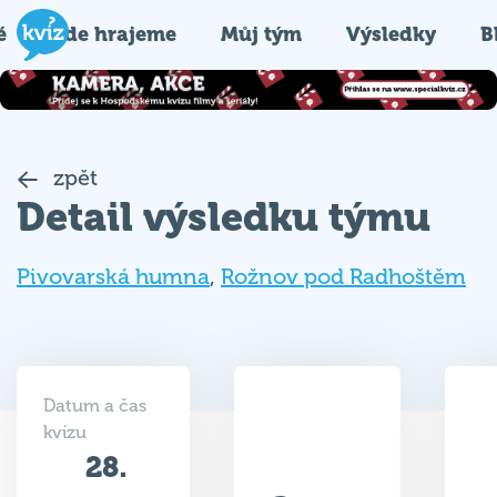
é
Kde hrajeme
Můj tým
Výsledky
B
zpět
Detail výsledku týmu
Pivovarská humna
,
Rožnov pod Radhoštěm
Datum a čas
kvízu
28.