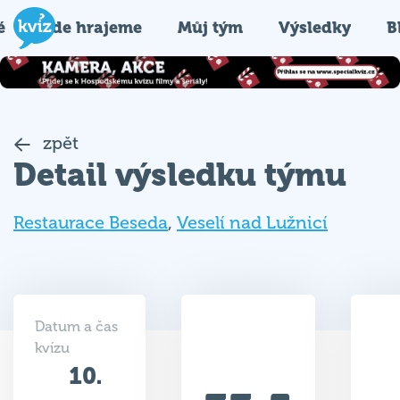
é
Kde hrajeme
Můj tým
Výsledky
B
zpět
Detail výsledku týmu
Restaurace Beseda
,
Veselí nad Lužnicí
Datum a čas
kvízu
10.