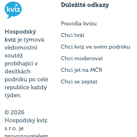
Důležité odkazy
Pravidla kvízu
Hospodský
Chci hrát
kvíz
je týmová
Chci kvíz ve svém podniku
vědomostní
soutěž
Chci moderovat
probíhající v
Chci jet na MČR
desítkách
podniků po celé
Chci se zeptat
republice každý
týden.
© 2026
Hospodský kvíz
s.r.o. je
provozovatelem