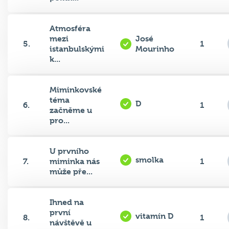
Atmosféra
mezi
José
5.
1
istanbulskými
Mourinho
k...
Miminkovské
téma
D
6.
1
začněme u
pro...
U prvního
smolka
7.
miminka nás
1
může pře...
Ihned na
první
vitamín D
8.
1
návštěvě u