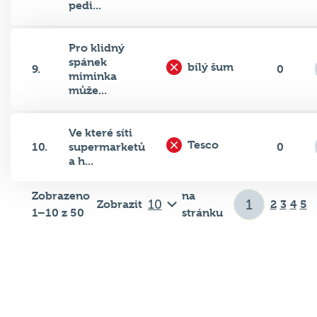
pedi...
Pro klidný
spánek
bílý šum
9.
0
miminka
může...
Ve které síti
Tesco
10.
supermarketů
0
a h...
Zobrazeno
na
Zobrazit
2
3
4
5
1–10 z 50
stránku