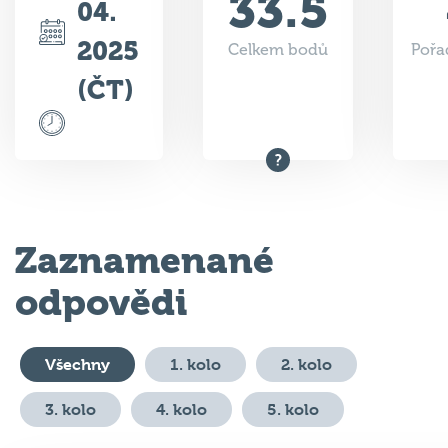
33.5
04.
2025
Celkem bodů
Pořa
(ČT)
Zaznamenané
odpovědi
Všechny
1. kolo
2. kolo
3. kolo
4. kolo
5. kolo