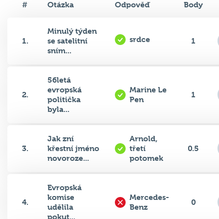
#
Otázka
Odpověď
Body
Minulý týden
srdce
1.
se satelitní
1
sním...
56letá
evropská
Marine Le
2.
1
politička
Pen
byla...
Jak zní
Arnold,
3.
křestní jméno
třetí
0.5
novoroze...
potomek
Evropská
komise
Mercedes-
4.
0
udělila
Benz
pokut...