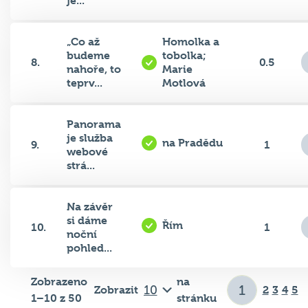
„Co až
Homolka a
budeme
tobolka;
8.
0.5
nahoře, to
Marie
teprv...
Motlová
Panorama
je služba
na Pradědu
9.
1
webové
strá...
Na závěr
si dáme
Řím
10.
1
noční
pohled...
Zobrazeno
na
Zobrazit
2
3
4
5
1–10 z 50
stránku