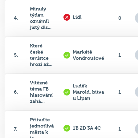
Minulý
týden
Lidl
4.
0
oznámil
jistý dis...
Které
české
Markétě
5.
1
tenistce
Vondroušové
hrozí až...
Vítězné
Luděk
téma FB
6.
Marold, bitva
1
hlasování
u Lipan
zahá...
Přiřaďte
jednotlivá
1B 2D 3A 4C
7.
1
města k
je...