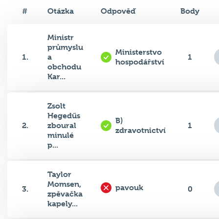
#
Otázka
Odpověď
Body
Ministr
průmyslu
Ministerstvo
1.
a
1
hospodářství
obchodu
Kar...
Zsolt
Hegedűs
B)
2.
zboural
1
zdravotnictví
minulé
p...
Taylor
Momsen,
pavouk
3.
0
zpěvačka
kapely...