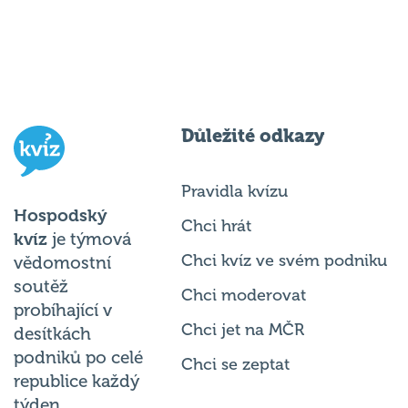
Důležité odkazy
Pravidla kvízu
Hospodský
Chci hrát
kvíz
je týmová
Chci kvíz ve svém podniku
vědomostní
soutěž
Chci moderovat
probíhající v
Chci jet na MČR
desítkách
podniků po celé
Chci se zeptat
republice každý
týden.