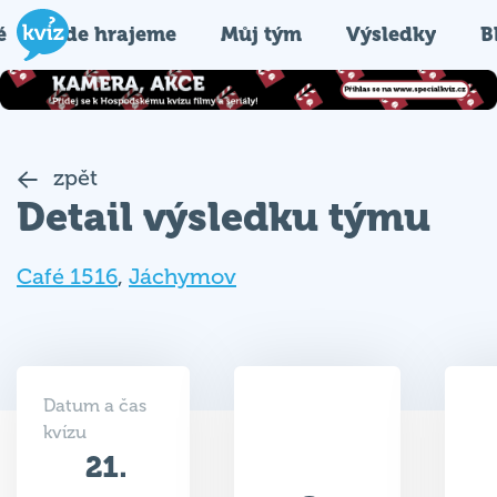
é
Kde hrajeme
Můj tým
Výsledky
B
zpět
Detail výsledku týmu
Café 1516
,
Jáchymov
Datum a čas
kvízu
21.
40.5
04.