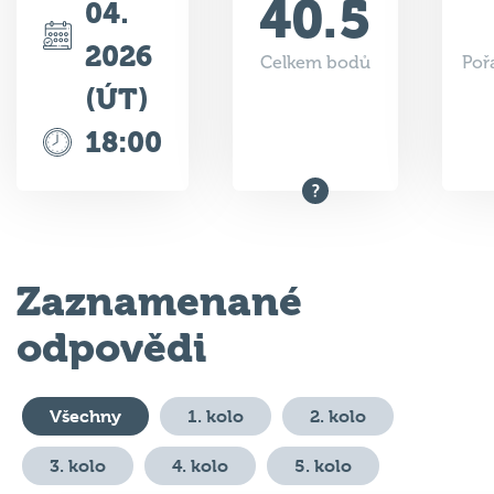
2026
Celkem bodů
Poř
(ÚT)
18:00
Zaznamenané
odpovědi
Všechny
1. kolo
2. kolo
3. kolo
4. kolo
5. kolo