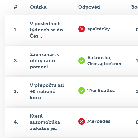
#
Otázka
Odpověď
Bo
V posledních
spalničky
1.
týdnech se do
Čes...
Záchranáři v
Rakousko,
2.
úterý ráno
Grossglockner
pomocí...
V přepočtu asi
The Beatles
3.
40 milionů
koru...
Která
Mercedes
4.
automobilka
získala s je...