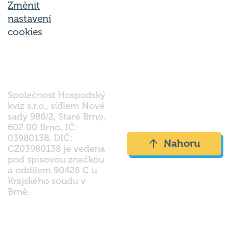
Změnit
nastavení
cookies
Společnost Hospodský
kvíz s.r.o., sídlem Nové
sady 988/2, Staré Brno,
602 00 Brno, IČ:
03980138, DIČ:
Nahoru
CZ03980138 je vedena
pod spisovou značkou
a oddílem 90428 C u
Krajského soudu v
Brně.