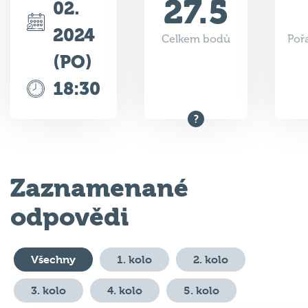
27.5
02.
2024
Celkem bodů
Poř
(PO)
18:30
Zaznamenané
odpovědi
Všechny
1. kolo
2. kolo
3. kolo
4. kolo
5. kolo