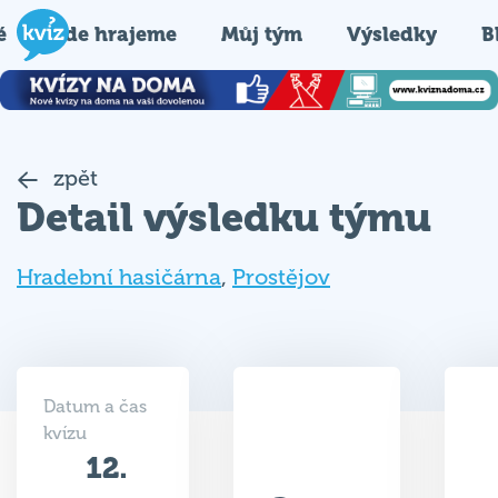
é
Kde hrajeme
Můj tým
Výsledky
B
zpět
Detail výsledku týmu
Hradební hasičárna
,
Prostějov
Datum a čas
kvízu
12.