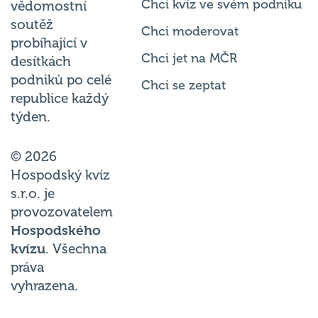
Chci kvíz ve svém podniku
vědomostní
soutěž
Chci moderovat
probíhající v
Chci jet na MČR
desítkách
podniků po celé
Chci se zeptat
republice každý
týden.
© 2026
Hospodský kvíz
s.r.o. je
provozovatelem
Hospodského
kvízu
. Všechna
práva
vyhrazena.