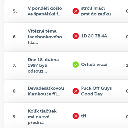
V pondělí došlo
strčil hráči
5.
ve španělské f...
prst do zadku
Vítězné téma
1D 2C 3B 4A
6.
facebookového
hla...
Dne 18. dubna
Orličtí vrazi
7.
1997 byli
odsouz...
Devadesátkovou
Fuck Off Guys
8.
klasikou je fil...
Good Day
Kolik tlačítek
tři
9.
má na své
předn...