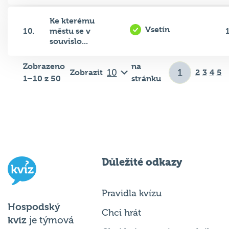
Ke kterému
Vsetín
10.
městu se v
souvislo...
Zobrazeno
na
Zobrazit
2
3
4
5
1–10 z 50
stránku
Důležité odkazy
Pravidla kvízu
Hospodský
Chci hrát
kvíz
je týmová