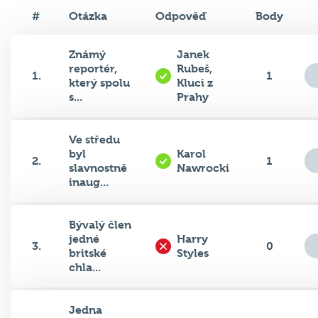
#
Otázka
Odpověď
Body
Známý
Janek
reportér,
Rubeš,
1.
1
který spolu
Kluci z
s...
Prahy
Ve středu
byl
Karol
2.
1
slavnostně
Nawrocki
inaug...
Bývalý člen
jedné
Harry
3.
0
britské
Styles
chla...
Jedna