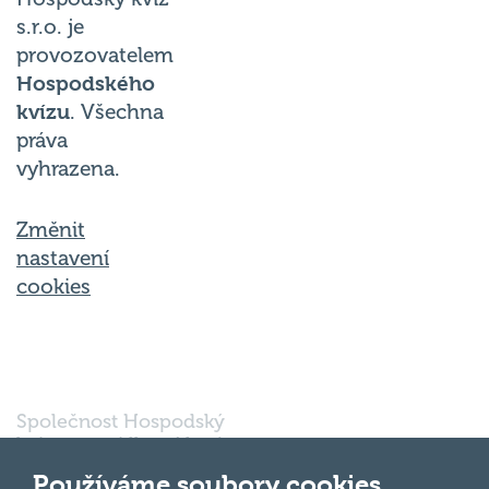
s.r.o. je
provozovatelem
Hospodského
kvízu
. Všechna
práva
vyhrazena.
Změnit
nastavení
cookies
Společnost Hospodský
kvíz s.r.o., sídlem Nové
sady 988/2, Staré Brno,
Používáme soubory cookies