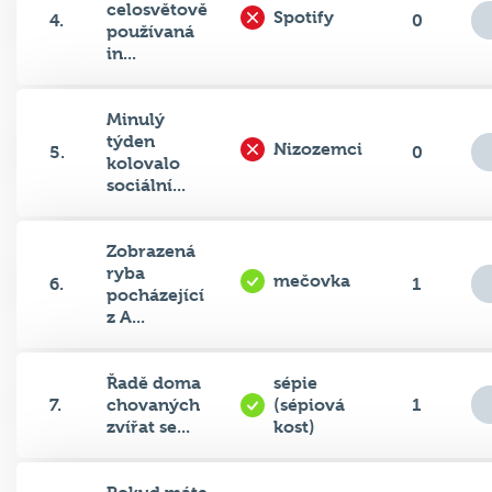
celosvětově
Spotify
4.
0
používaná
in...
Minulý
týden
Nizozemci
5.
0
kolovalo
sociální...
Zobrazená
ryba
mečovka
6.
1
pocházející
z A...
Řadě doma
sépie
7.
chovaných
(sépiová
1
zvířat se...
kost)