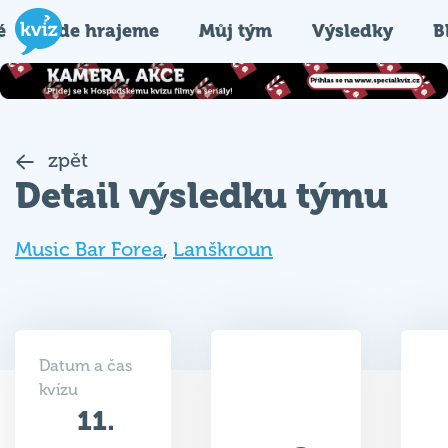
é
Kde hrajeme
Můj tým
Výsledky
B
zpět
Detail výsledku týmu
Music Bar Forea
,
Lanškroun
Datum a čas
kvízu
11.