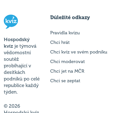
Důležité odkazy
Pravidla kvízu
Hospodský
Chci hrát
kvíz
je týmová
Chci kvíz ve svém podniku
vědomostní
soutěž
Chci moderovat
probíhající v
Chci jet na MČR
desítkách
podniků po celé
Chci se zeptat
republice každý
týden.
© 2026
Hospodský kvíz