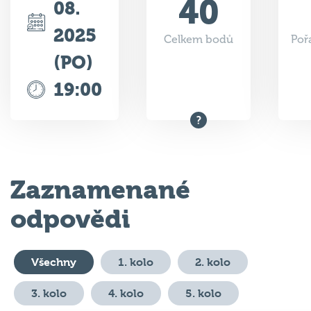
40
08.
2025
Celkem bodů
Poř
(PO)
19:00
Zaznamenané
odpovědi
Všechny
1. kolo
2. kolo
3. kolo
4. kolo
5. kolo