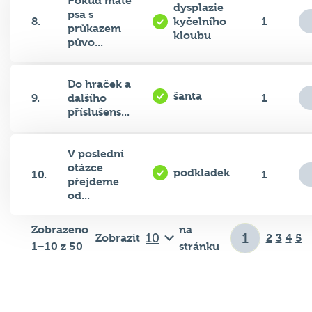
Pokud máte
dysplazie
psa s
8.
kyčelního
1
průkazem
kloubu
půvo...
Do hraček a
šanta
9.
dalšího
1
příslušens...
V poslední
otázce
podkladek
10.
1
přejdeme
od...
Zobrazeno
na
Zobrazit
2
3
4
5
1–10 z 50
stránku