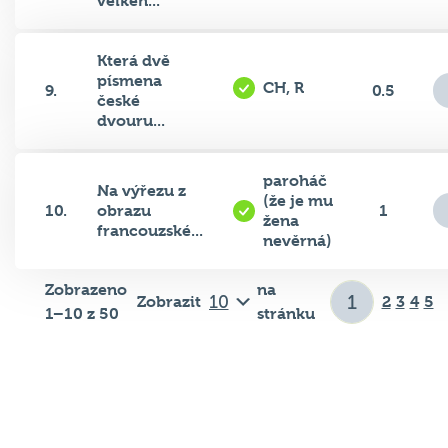
velkéh...
Která dvě
písmena
CH, R
9.
0.5
české
dvouru...
paroháč
Na výřezu z
(že je mu
10.
obrazu
1
žena
francouzské...
nevěrná)
Zobrazeno
na
Zobrazit
2
3
4
5
1–10 z 50
stránku