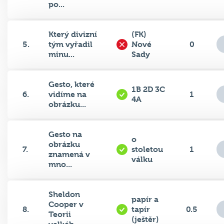
po...
Který divizní
(FK)
5.
tým vyřadil
Nové
0
minu...
Sady
Gesto, které
1B 2D 3C
6.
vidíme na
1
4A
obrázku...
Gesto na
o
obrázku
7.
stoletou
1
znamená v
válku
mno...
Sheldon
papír a
Cooper v
8.
tapír
0.5
Teorii
(ještěr)