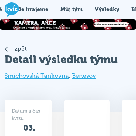
é
Kde hrajeme
Můj tým
Výsledky
B
zpět
Detail výsledku týmu
Smíchovská Tankovna
,
Benešov
Datum a čas
kvízu
03.