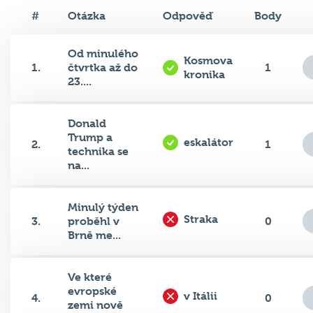
#
Otázka
Odpověď
Body
Od minulého
Kosmova
1.
čtvrtka až do
1
kronika
23....
Donald
Trump a
eskalátor
2.
1
technika se
na...
Minulý týden
Straka
3.
proběhl v
0
Brně me...
Ve které
evropské
v Itálii
4.
0
zemi nově