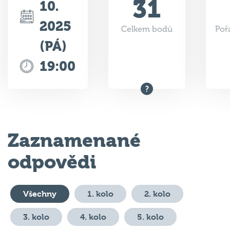
31
10.
2025
Celkem bodů
Poř
(PÁ)
19:00
Zaznamenané
odpovědi
Všechny
1. kolo
2. kolo
3. kolo
4. kolo
5. kolo