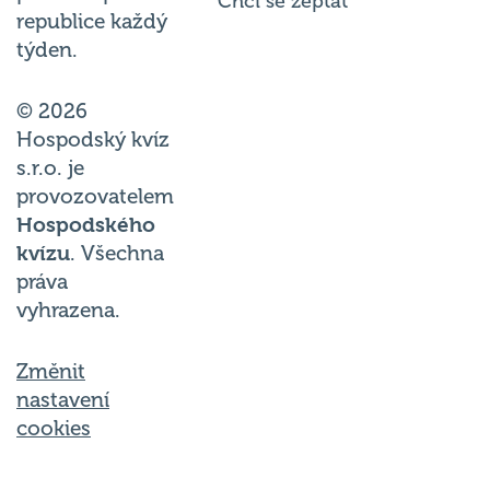
podniků po celé
Chci se zeptat
republice každý
týden.
© 2026
Hospodský kvíz
s.r.o. je
provozovatelem
Hospodského
kvízu
. Všechna
práva
vyhrazena.
Změnit
nastavení
cookies