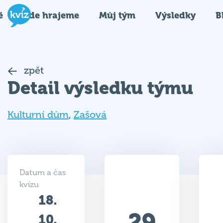
é
Kde hrajeme
Můj tým
Výsledky
B
zpět
Detail výsledku týmu
Kulturní dům
,
Zašová
Datum a čas
kvízu
18.