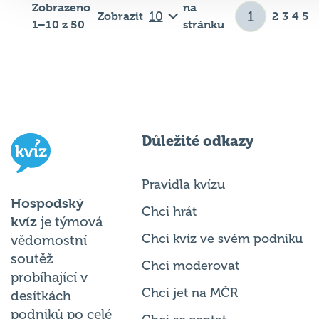
Zobrazeno
na
Zobrazit
2
3
4
5
1–10 z 50
stránku
Důležité odkazy
Pravidla kvízu
Hospodský
Chci hrát
kvíz
je týmová
Chci kvíz ve svém podniku
vědomostní
soutěž
Chci moderovat
probíhající v
Chci jet na MČR
desítkách