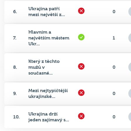
Ukrajina patří
6.
0
mezi největší z...
Hlavním a
7.
největším městem
1
Ukr...
Který z těchto
8.
mužů v
0
současné...
Mezi nejtypičtější
9.
0
ukrajinské...
Ukrajina drží
10.
0
jeden zajímavý s...