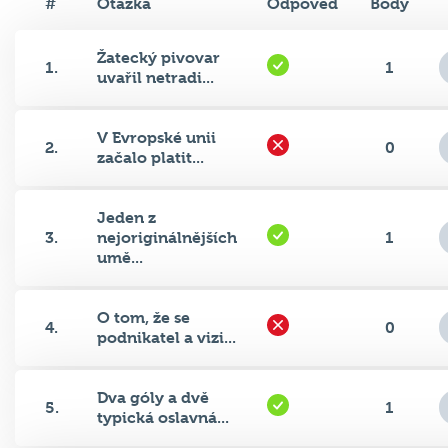
#
Otázka
Odpověď
Body
Žatecký pivovar
1.
1
uvařil netradi...
V Evropské unii
2.
0
začalo platit...
Jeden z
3.
nejoriginálnějších
1
umě...
O tom, že se
4.
0
podnikatel a vizi...
Dva góly a dvě
5.
1
typická oslavná...