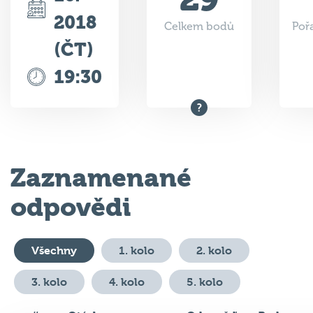
29
10.
2018
Celkem bodů
Poř
(ČT)
19:30
Zaznamenané
odpovědi
Všechny
1. kolo
2. kolo
3. kolo
4. kolo
5. kolo