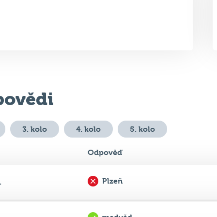
ovědi
3. kolo
4. kolo
5. kolo
Odpověď
Plzeň
.
medvěd
...