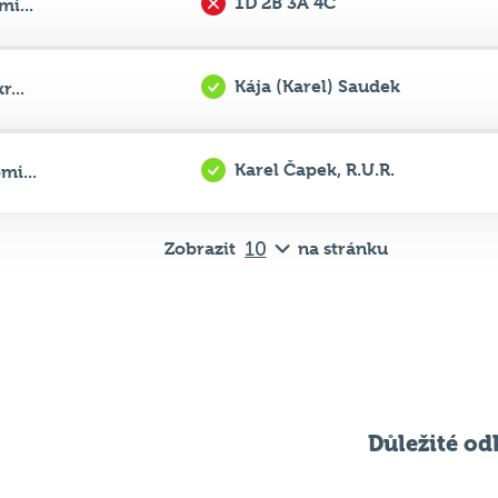
Kája (Karel) Saudek
...
Karel Čapek, R.U.R.
mi...
Zobrazit
na stránku
Důležité od
Pravidla kvízu
ní
Chci hrát
ků