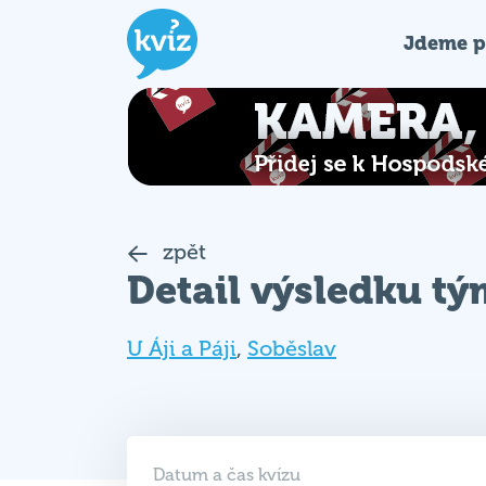
Jdeme p
zpět
Detail výsledku t
U Áji a Páji
,
Soběslav
Datum a čas kvízu
04. 06. 2025 (ST)
19:00