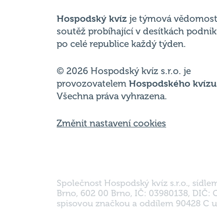
po celé republice každý týden.
© 2026 Hospodský kvíz s.r.o. je
provozovatelem
Hospodského kvízu
Všechna práva vyhrazena.
Změnit nastavení cookies
Společnost Hospodský kvíz s.r.o., sídle
Brno, 602 00 Brno, IČ: 03980138, DIČ:
spisovou značkou a oddílem 90428 C u