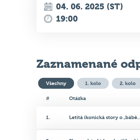
Zaznamenané odp
Všechny
1. kolo
2. kolo
#
Otázka
1.
Letitá ikonická story o „bábě..
2.
Slovenská vláda schválila plán