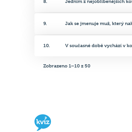
9.
Jak se jmenuje muž, který nakr
10.
V současné době vychází v ko
Zobrazeno 1–10 z 50
Hospodský kvíz
je týmová vědomost
soutěž probíhající v desítkách podni