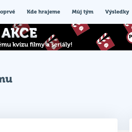
oprvé
Kde hrajeme
Můj tým
Výsledky
ýmu