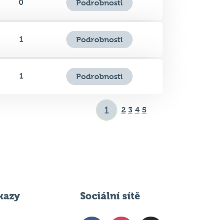
1
Podrobnosti
1
Podrobnosti
2
3
4
5
kazy
Sociální sítě