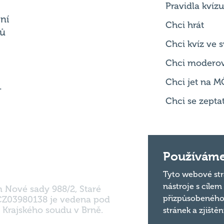
Chci kvíz ve
Chci modero
Chci jet na M
.
Chci se zepta
m Nové sady 988/2, Staré
Používáme
 CZ03980138 je vedena pod
 Krajského soudu v Brně.
Tyto webové str
nástroje s cílem
přizpůsobeného
stránek a zjiště