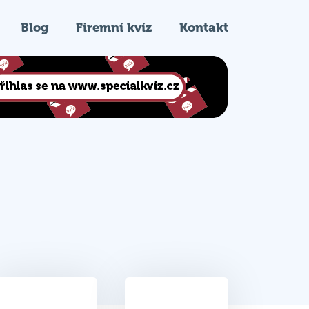
Blog
Firemní kvíz
Kontakt
35.5
5.
Celkem bodů
Pořadí na kvízu