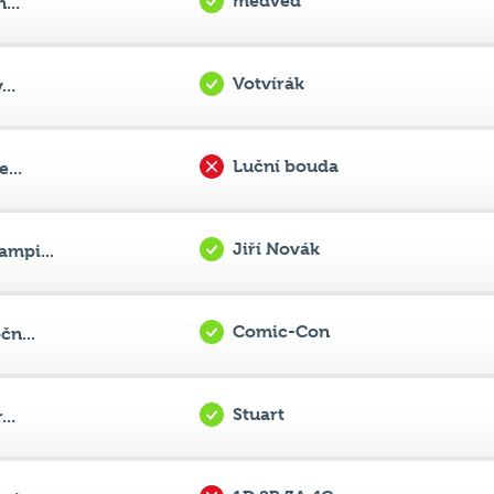
Votvírák
..
Luční bouda
...
Jiří Novák
mpi...
Comic-Con
čn...
Stuart
..
1D 2B 3A 4C
i...