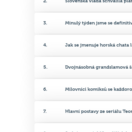
3.
Minulý týden jsme se definitiv.
4.
Jak se jmenuje horská chata le
5.
Dvojnásobná grandslamová ša
6.
Milovníci komiksů se každoro
7.
Hlavní postavy ze seriálu Teor.
8.
Jedním z nejoblíbenějších kom