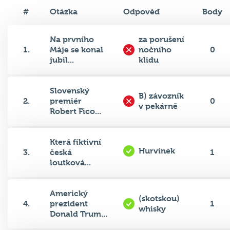
#
Otázka
Odpověď
Body
Na prvního
za porušení
1.
Máje se konal
nočního
0
jubil...
klidu
Slovenský
B) závozník
2.
premiér
0
v pekárně
Robert Fico...
Která fiktivní
Hurvínek
3.
česká
1
loutková...
Americký
(skotskou)
4.
prezident
1
whisky
Donald Trum...