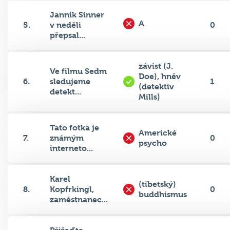
Jannik Sinner
A
5.
v neděli
0
přepsal...
závist (J.
Ve filmu Sedm
Doe), hněv
6.
sledujeme
1
(detektiv
detekt...
Mills)
Tato fotka je
Americké
7.
známým
0
psycho
interneto...
Karel
(tibetský)
8.
Kopfrkingl,
0
buddhismus
zaměstnanec...
Přiřaďte
1B 2D 3C 4A