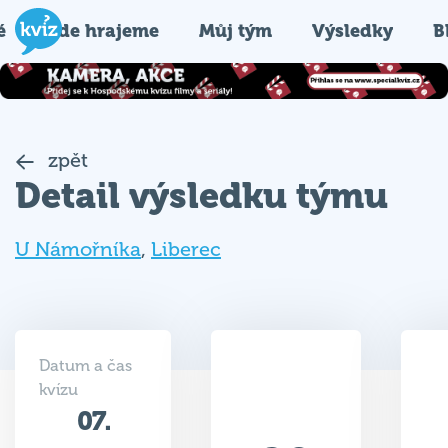
é
Kde hrajeme
Můj tým
Výsledky
B
zpět
Detail výsledku týmu
U Námořníka
,
Liberec
Datum a čas
kvízu
07.
29
05.