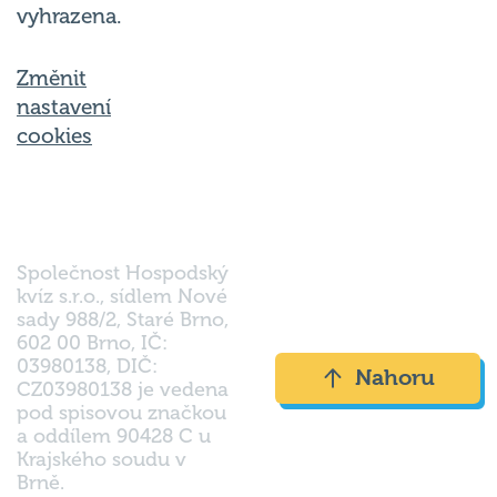
Změnit
nastavení
cookies
Společnost Hospodský
kvíz s.r.o., sídlem Nové
sady 988/2, Staré Brno,
602 00 Brno, IČ:
03980138, DIČ:
Nahoru
CZ03980138 je vedena
pod spisovou značkou
a oddílem 90428 C u
Krajského soudu v
Brně.