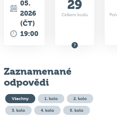
2026
Celkem bodů
Poř
(ČT)
19:00
Zaznamenané
odpovědi
Všechny
1. kolo
2. kolo
3. kolo
4. kolo
5. kolo