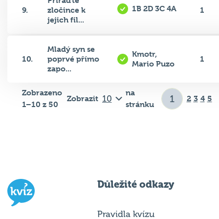
9.
zločince k
1
jejich fil...
Mladý syn se
Kmotr,
10.
poprvé přímo
1
Mario Puzo
zapo...
Zobrazeno
na
Zobrazit
2
3
4
5
1–10 z 50
stránku
Důležité odkazy
Pravidla kvízu
Hospodský