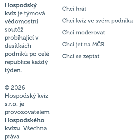
Chci hrát
kvíz
je týmová
Chci kvíz ve svém podniku
vědomostní
soutěž
Chci moderovat
probíhající v
Chci jet na MČR
desítkách
podniků po celé
Chci se zeptat
republice každý
týden.
© 2026
Hospodský kvíz
s.r.o. je
provozovatelem
Hospodského
kvízu
. Všechna
práva
vyhrazena.