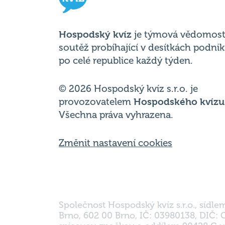
soutěž probíhající v desítkách podni
po celé republice každý týden.
© 2026 Hospodský kvíz s.r.o. je
provozovatelem
Hospodského kvízu
Všechna práva vyhrazena.
Změnit nastavení cookies
Společnost Hospodský kvíz s.r.o., sídle
Brno, 602 00 Brno, IČ: 03980138, DIČ:
spisovou značkou a oddílem 90428 C u