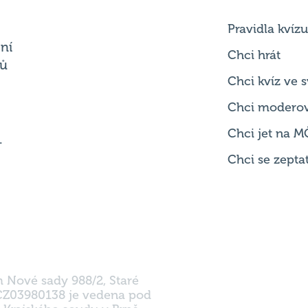
Chci hrát
ků
Chci kvíz ve
Chci modero
Chci jet na M
.
Chci se zepta
m Nové sady 988/2, Staré
 CZ03980138 je vedena pod
 Krajského soudu v Brně.