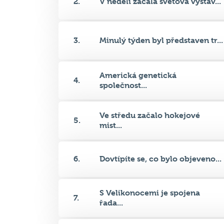
3.
Minulý týden byl představen tr...
Americká genetická
4.
společnost...
Ve středu začalo hokejové
5.
mist...
6.
Dovtípíte se, co bylo objeveno...
S Velikonocemi je spojena
7.
řada...
8.
Velký pátek je v České republi...