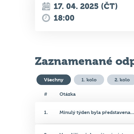
Zaznamenané odp
Všechny
1. kolo
2. kolo
#
Otázka
1.
Minulý týden byla představena...
2.
V neděli začala světová výstav...