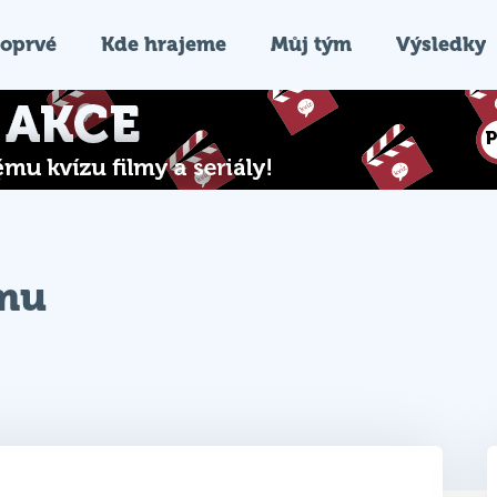
oprvé
Kde hrajeme
Můj tým
Výsledky
ýmu