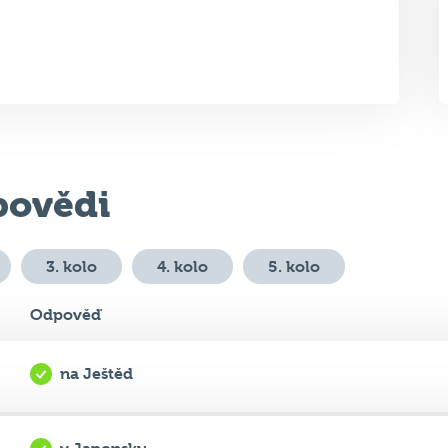
ovědi
3. kolo
4. kolo
5. kolo
Odpověď
na Ještěd
v Japonsku
Mission Impossible; Poslední zúčtování/ The Final