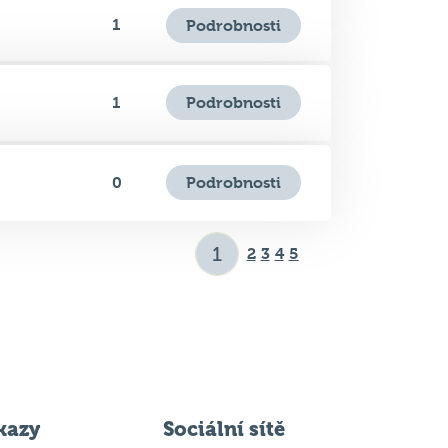
Podrobnosti
1
Podrobnosti
0
2
3
4
5
kazy
Sociální sítě