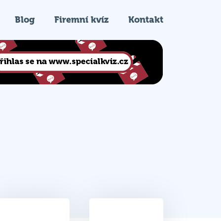
Blog
Firemní kvíz
Kontakt
28.5
4.
Celkem bodů
Pořadí na kvízu