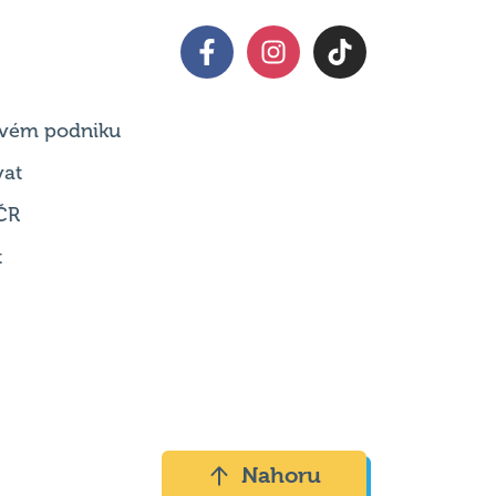
 svém podniku
vat
ČR
t
Nahoru