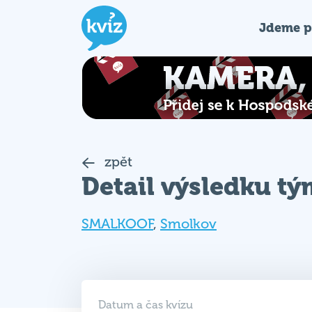
Jdeme p
zpět
Detail výsledku t
SMALKOOF
,
Smolkov
Datum a čas kvízu
17. 04. 2025 (ČT)
18:00