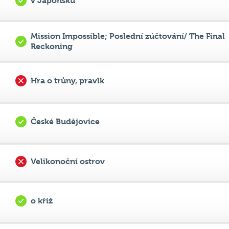
Reckoning
Hra o trůny, pravlk
České Budějovice
Velikonoční ostrov
o kříž
2016 (2015–2017)