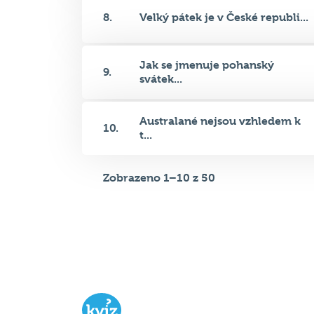
Jak se jmenuje pohanský
9.
svátek...
Australané nejsou vzhledem k
10.
t...
Zobrazeno 1–10 z 50
Hospodský kvíz
je týmová vědomost