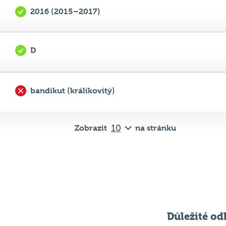
D
bandikut (králíkovitý)
Zobrazit
na stránku
Důležité od
Pravidla kvízu
ní