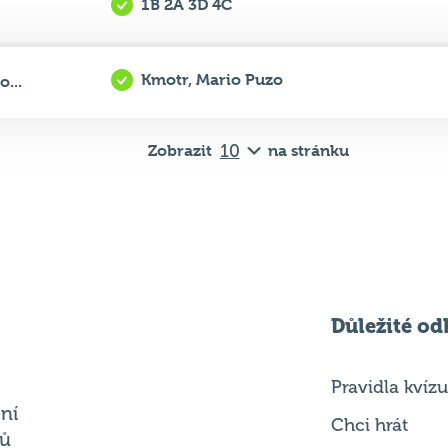
chrám smrti
.
1B 2A 3D 4C
Kmotr, Mario Puzo
...
Zobrazit
na stránku
Důležité od