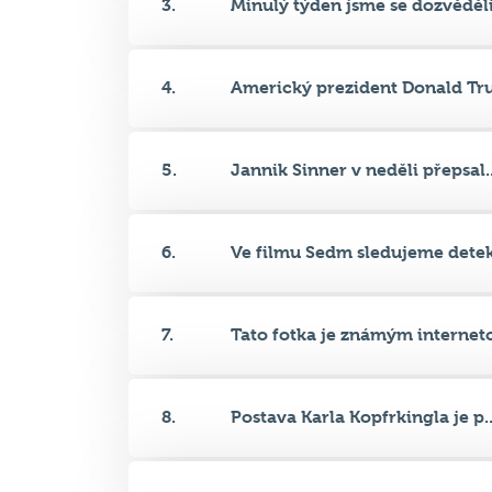
2.
U pobřeží kterého severoitalsk.
3.
Minulý týden jsme se dozvěděli.
4.
Americký prezident Donald Tru
5.
Jannik Sinner v neděli přepsal..
6.
Ve filmu Sedm sledujeme detekt
7.
Tato fotka je známým interneto