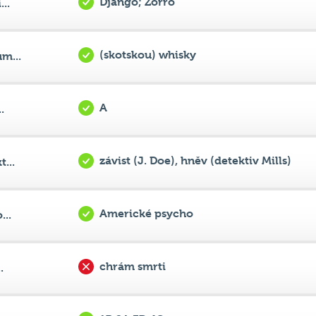
u Terstu
..
Django; Zorro
..
(skotskou) whisky
m...
A
.
závist (J. Doe), hněv (detektiv Mills)
...
Americké psycho
...