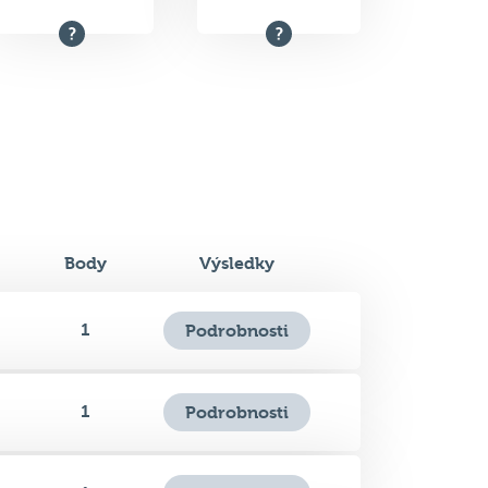
34.5
7.
Celkem bodů
Pořadí na kvízu
Body
Výsledky
1
Podrobnosti