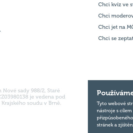
Pravidla kvízu
ní
Chci hrát
ků
Chci kvíz ve
Chci modero
Chci jet na M
.
Chci se zepta
Používáme
Tyto webové str
nástroje s cílem
m Nové sady 988/2, Staré
přizpůsobeného
 CZ03980138 je vedena pod
 Krajského soudu v Brně.
stránek a zjiště