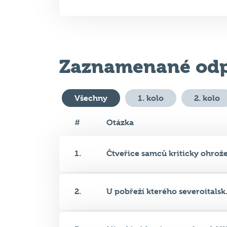
05. 05. 2026 (ÚT)
19:00
Zaznamenané odp
Všechny
1. kolo
2. kolo
#
Otázka
1.
Čtveřice samců kriticky ohrože.