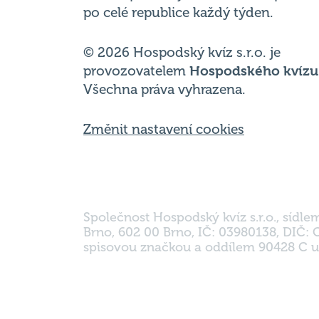
Hospodský kvíz
je týmová vědomost
soutěž probíhající v desítkách podni
po celé republice každý týden.
© 2026 Hospodský kvíz s.r.o. je
provozovatelem
Hospodského kvízu
Všechna práva vyhrazena.
Změnit nastavení cookies
Společnost Hospodský kvíz s.r.o., sídle
Brno, 602 00 Brno, IČ: 03980138, DIČ:
spisovou značkou a oddílem 90428 C u