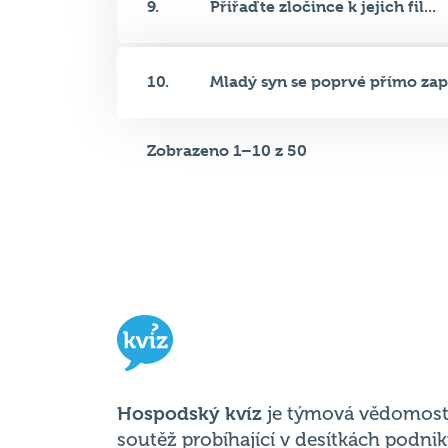
8.
Postava Karla Kopfrkingla je p..
9.
Přiřaďte zločince k jejich fil...
10.
Mladý syn se poprvé přímo zapo
Zobrazeno 1–10 z 50