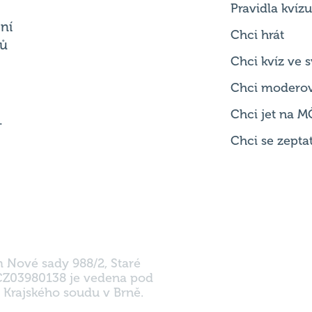
Chci kvíz ve
Chci modero
Chci jet na M
.
Chci se zepta
m Nové sady 988/2, Staré
 CZ03980138 je vedena pod
 Krajského soudu v Brně.