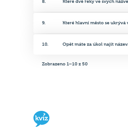
9.
Které hlavní město se ukrývá v
10.
Opět máte za úkol najít název.
Zobrazeno 1–10 z 50
Hospodský kvíz
je týmová vědomost
soutěž probíhající v desítkách podni