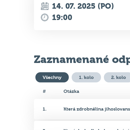
Zaznamenané odp
Všechny
1. kolo
2. kolo
#
Otázka
1.
Která zdrobnělina jihoslovansk
2.
Který druh alkoholu se skrývá.