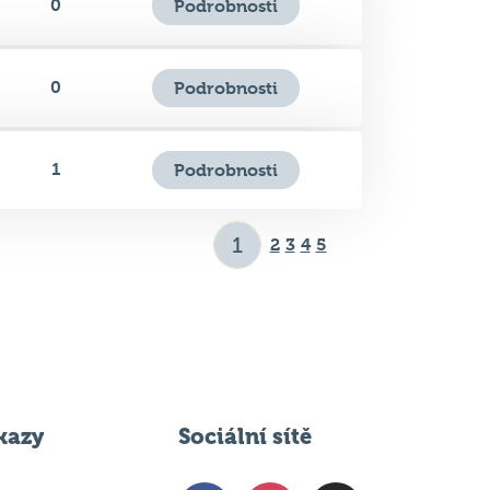
0
Podrobnosti
1
Podrobnosti
2
3
4
5
kazy
Sociální sítě