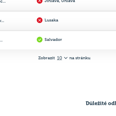
Lusaka
...
Salvador
..
Zobrazit
na stránku
Důležité od
Pravidla kvízu
ní
Chci hrát
ků