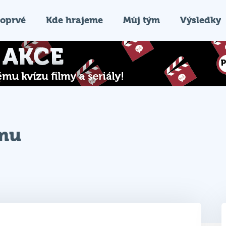
oprvé
Kde hrajeme
Můj tým
Výsledky
ýmu