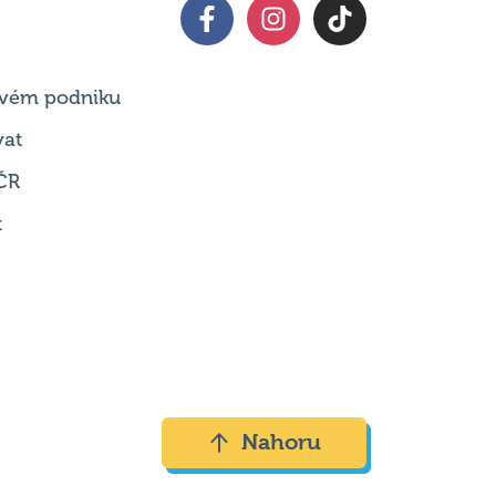
 svém podniku
vat
ČR
t
Nahoru