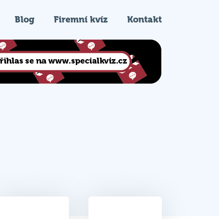
Blog
Firemní kvíz
Kontakt
26.5
4.
Celkem bodů
Pořadí na kvízu