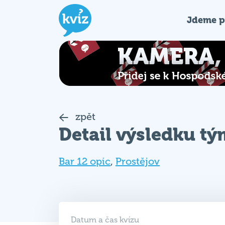
Jdeme p
zpět
Detail výsledku t
Bar 12 opic
,
Prostějov
Datum a čas kvízu
14. 07. 2025 (PO)
19:00