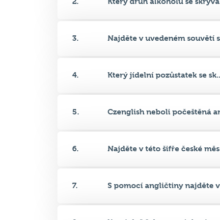
3.
Najděte v uvedeném souvětí sk
4.
Který jídelní pozůstatek se sk..
5.
Czenglish neboli počeštěná an
6.
Najděte v této šifře české měs.
7.
S pomocí angličtiny najděte v.
8.
Které dvě řeky ve svých názvec