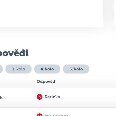
ovědi
3. kolo
4. kolo
5. kolo
Odpověď
Darinka
...
gin, Ginevra
..