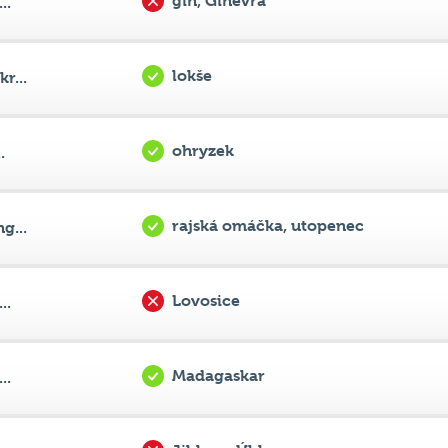
lokše
r...
ohryzek
.
rajská omáčka, utopenec
g...
Lovosice
..
Madagaskar
..
Jihlava, Úhlava
...