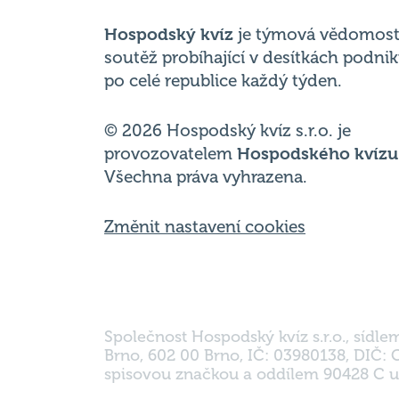
po celé republice každý týden.
© 2026 Hospodský kvíz s.r.o. je
provozovatelem
Hospodského kvízu
Všechna práva vyhrazena.
Změnit nastavení cookies
Společnost Hospodský kvíz s.r.o., sídle
Brno, 602 00 Brno, IČ: 03980138, DIČ:
spisovou značkou a oddílem 90428 C u