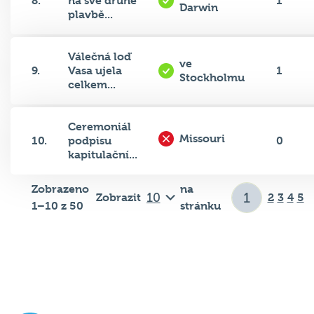
8.
na své druhé
1
Darwin
plavbě...
Válečná loď
ve
9.
Vasa ujela
1
Stockholmu
celkem...
Ceremoniál
Missouri
10.
podpisu
0
kapitulační...
Zobrazeno
na
Zobrazit
2
3
4
5
1–10 z 50
stránku