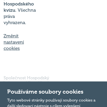
Hospodského
kvízu
. Všechna
práva
vyhrazena.
Změnit
nastavení
cookies
Společnost Hospodský
kvíz s.r.o., sídlem Nové
sady 988/2, Staré Brno,
Používáme soubory cookies
602 00 Brno, IČ:
03980138, DIČ:
Nahoru
Tyto webové stránky používají soubory cookies a
CZ03980138 je vedena
další sledovací nástroje s cílem vylepšení