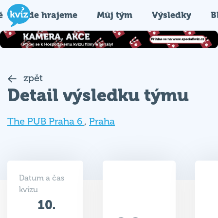
é
Kde hrajeme
Můj tým
Výsledky
B
zpět
Detail výsledku týmu
The PUB Praha 6
,
Praha
Datum a čas
kvízu
10.