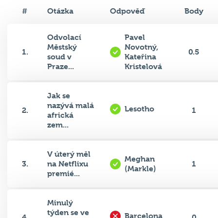
#
Otázka
Odpověď
Body
Odvolací
Pavel
Městský
Novotný,
1.
0.5
soud v
Kateřina
Praze...
Kristelová
Jak se
nazývá malá
Lesotho
2.
1
africká
zem...
V úterý měl
Meghan
3.
na Netflixu
1
(Markle)
premié...
Minulý
týden se ve
Barcelona
4.
0