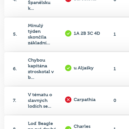
Španělsku
k...
Minulý
týden
1A 2B 3C 4D
5.
1
skončila
základní...
Chybou
kapitána
u Aljašky
6.
1
ztroskotal v
b...
V tématu o
Carpathia
7.
slavných
0
lodích se...
Loď Beagle
Charles