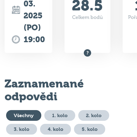
28.5
03.
2025
Celkem bodů
Poř
(PO)
19:00
Zaznamenané
odpovědi
Všechny
1. kolo
2. kolo
3. kolo
4. kolo
5. kolo