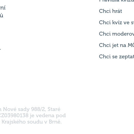
ní
Chci hrát
ků
Chci kvíz ve
Chci modero
Chci jet na M
.
Chci se zepta
m Nové sady 988/2, Staré
 CZ03980138 je vedena pod
 Krajského soudu v Brně.