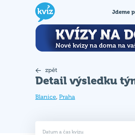
Jdeme p
zpět
Detail výsledku t
Blanice
,
Praha
Datum a čas kvízu