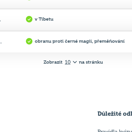
v Tibetu
.
obranu proti černé magii, přeměňování
.
Zobrazit
na stránku
Důležité od
Pravidla kvízu