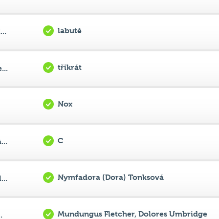
labutě
..
třikrát
...
Nox
C
..
Nymfadora (Dora) Tonksová
..
Mundungus Fletcher, Dolores Umbridge
.