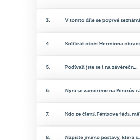
3.
V tomto díle se poprvé seznámí.
4.
Kolikrát otočí Hermiona obrace
5.
Podívali jste se i na závěrečn...
6.
Nyní se zaměříme na Fénixův řá.
7.
Kdo ze členů Fénixova řádu měl.
8.
Napište jméno postavy, která s..