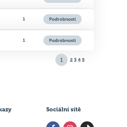
1
Podrobnosti
1
Podrobnosti
2
3
4
5
kazy
Sociální sítě