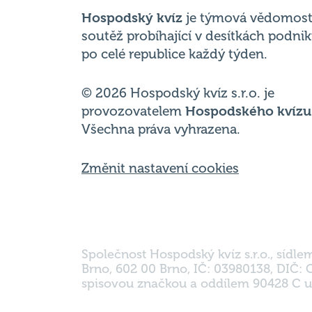
Hospodský kvíz
je týmová vědomost
soutěž probíhající v desítkách podni
po celé republice každý týden.
© 2026 Hospodský kvíz s.r.o. je
provozovatelem
Hospodského kvízu
Všechna práva vyhrazena.
Změnit nastavení cookies
Společnost Hospodský kvíz s.r.o., sídle
Brno, 602 00 Brno, IČ: 03980138, DIČ:
spisovou značkou a oddílem 90428 C u