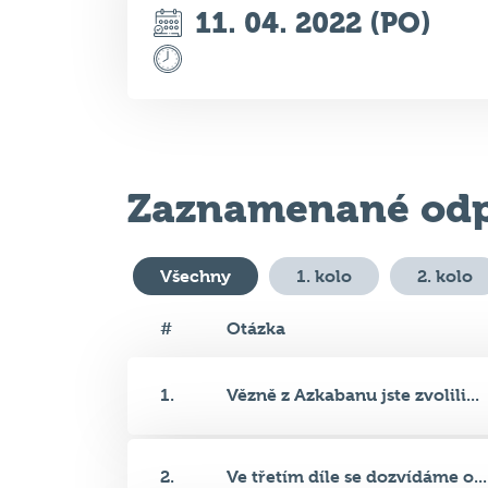
11. 04. 2022 (PO)
Zaznamenané odp
Všechny
1. kolo
2. kolo
#
Otázka
1.
Vězně z Azkabanu jste zvolili...
2.
Ve třetím díle se dozvídáme o...