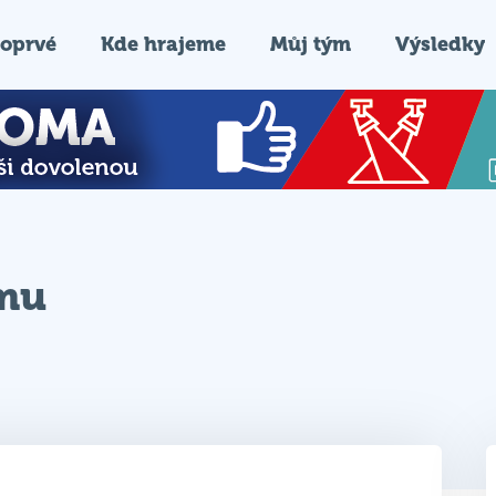
oprvé
Kde hrajeme
Můj tým
Výsledky
ýmu