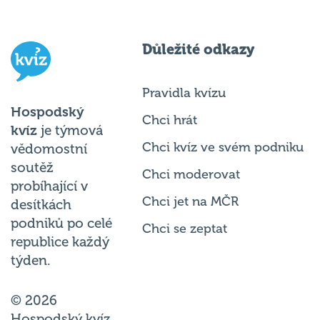
Důležité odkazy
Pravidla kvízu
Hospodský
Chci hrát
kvíz
je týmová
Chci kvíz ve svém podniku
vědomostní
soutěž
Chci moderovat
probíhající v
Chci jet na MČR
desítkách
podniků po celé
Chci se zeptat
republice každý
týden.
© 2026
Hospodský kvíz