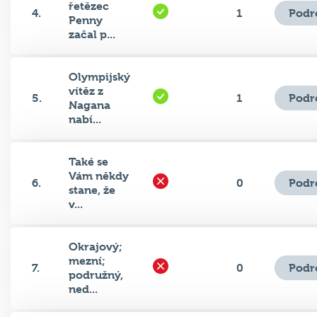
Penny
začal p...
Olympijský
vítěz z
Podr
5.
1
Nagana
nabí...
Také se
Vám někdy
Podr
6.
0
stane, že
v...
Okrajový;
mezní;
Podr
7.
0
podružný,
ned...