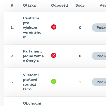
#
Otázka
Odpověď
Body
Výs
Centrum
pro
Podr
1.
výzkum
0
veřejného
m...
Parlament
Podr
2.
jedné země
0
v úterý z...
V letošní
písňové
Podr
3.
1
soutěži
Euro...
Obchodní
řetězec
Podr
4.
1