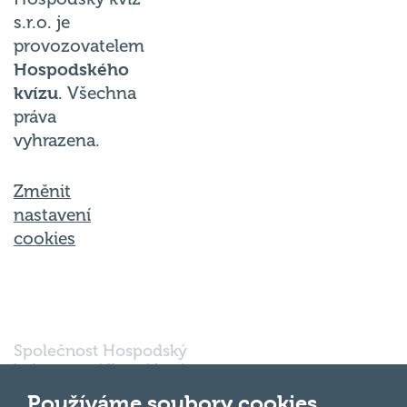
s.r.o. je
provozovatelem
Hospodského
kvízu
. Všechna
práva
vyhrazena.
Změnit
nastavení
cookies
Společnost Hospodský
kvíz s.r.o., sídlem Nové
sady 988/2, Staré Brno,
602 00 Brno, IČ:
Používáme soubory cookies