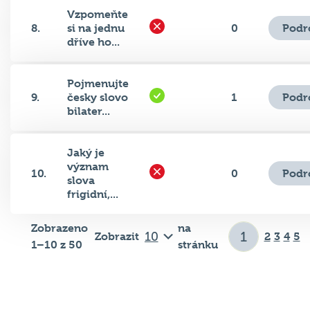
Vzpomeňte
Podr
8.
si na jednu
0
dříve ho...
Pojmenujte
Podr
9.
česky slovo
1
bilater...
Jaký je
význam
Podr
10.
0
slova
frigidní,...
Zobrazeno
na
Zobrazit
2
3
4
5
1–10 z 50
stránku