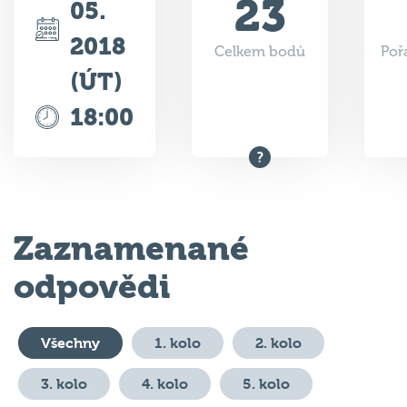
2018
Celkem bodů
Poř
(ÚT)
18:00
Zaznamenané
odpovědi
Všechny
1. kolo
2. kolo
3. kolo
4. kolo
5. kolo