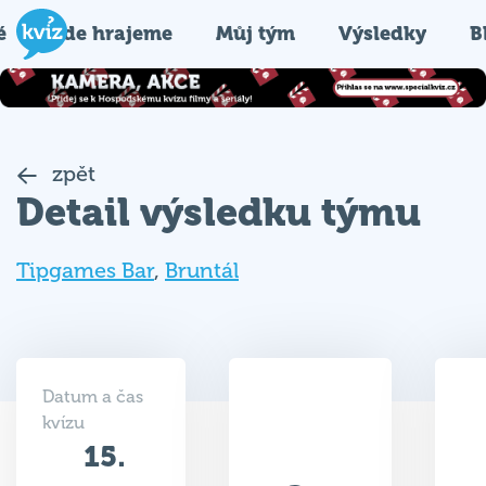
é
Kde hrajeme
Můj tým
Výsledky
B
zpět
Detail výsledku týmu
Tipgames Bar
,
Bruntál
Datum a čas
kvízu
15.
23
05.