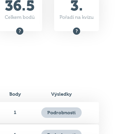
36.5
3.
Celkem bodů
Pořadí na kvízu
Body
Výsledky
1
Podrobnosti