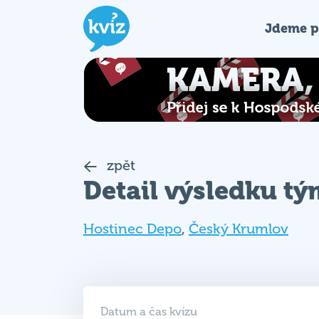
Jdeme p
zpět
Detail výsledku t
Hostinec Depo
,
Český Krumlov
Datum a čas kvízu