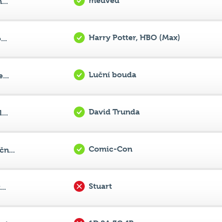
medvěd
...
Harry Potter, HBO (Max)
..
Luční bouda
...
David Trunda
...
Comic-Con
n...
Stuart
..