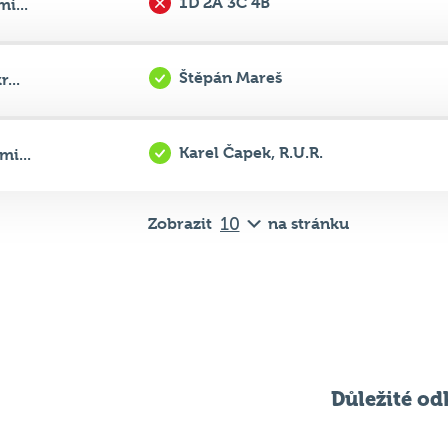
1D 2A 3C 4B
i...
Štěpán Mareš
...
Karel Čapek, R.U.R.
i...
Zobrazit
na stránku
Důležité od