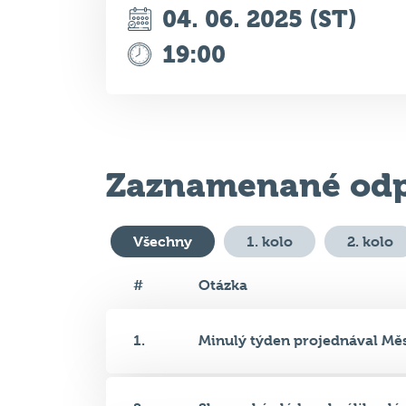
04. 06. 2025 (ST)
19:00
Zaznamenané odp
Všechny
1. kolo
2. kolo
#
Otázka
1.
Minulý týden projednával Měst