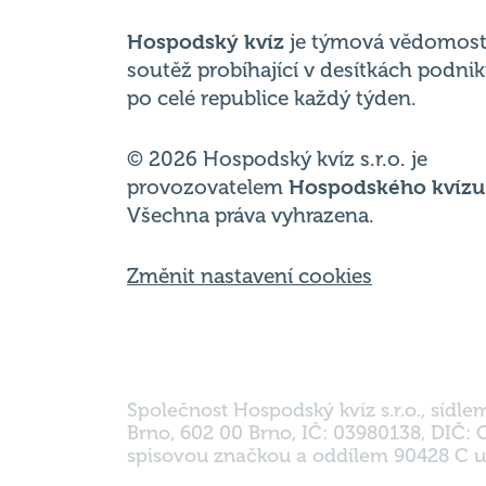
Hospodský kvíz
je týmová vědomost
soutěž probíhající v desítkách podni
po celé republice každý týden.
© 2026 Hospodský kvíz s.r.o. je
provozovatelem
Hospodského kvízu
Všechna práva vyhrazena.
Změnit nastavení cookies
Společnost Hospodský kvíz s.r.o., sídle
Brno, 602 00 Brno, IČ: 03980138, DIČ:
spisovou značkou a oddílem 90428 C u