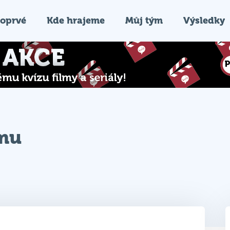
oprvé
Kde hrajeme
Můj tým
Výsledky
ýmu