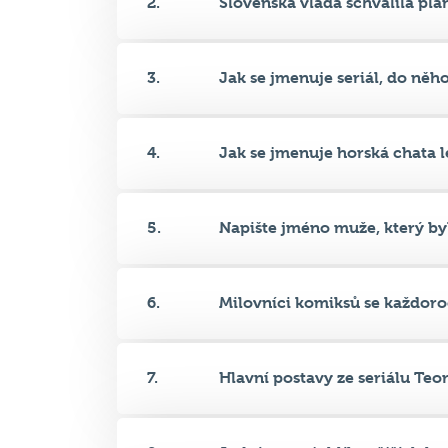
2.
Slovenská vláda schválila plán
3.
Jak se jmenuje seriál, do něho.
4.
Jak se jmenuje horská chata le
5.
Napište jméno muže, který byl
6.
Milovníci komiksů se každoroč
7.
Hlavní postavy ze seriálu Teor.