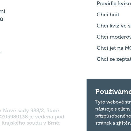
Pravidla kvízu
ní
Chci hrát
ků
Chci kvíz ve
Chci modero
Chci jet na M
.
Chci se zepta
Používáme
Tyto webové str
nástroje s cílem
m Nové sady 988/2, Staré
přizpůsobeného
 CZ03980138 je vedena pod
 Krajského soudu v Brně.
stránek a zjiště