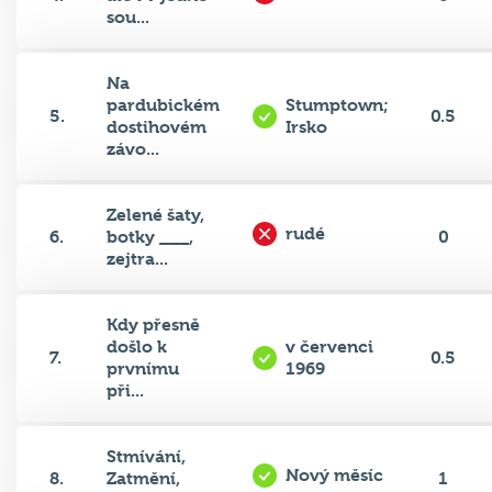
sou...
Na
pardubickém
Stumptown;
5.
0.5
dostihovém
Irsko
závo...
Zelené šaty,
rudé
6.
botky ___,
0
zejtra...
Kdy přesně
došlo k
v červenci
7.
0.5
prvnímu
1969
při...
Stmívání,
Nový měsíc
8.
Zatmění,
1