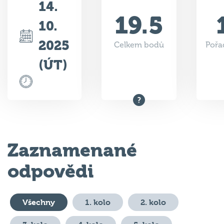
14.
19.5
10.
2025
Celkem bodů
Pořa
(ÚT)
Zaznamenané
odpovědi
Všechny
1. kolo
2. kolo