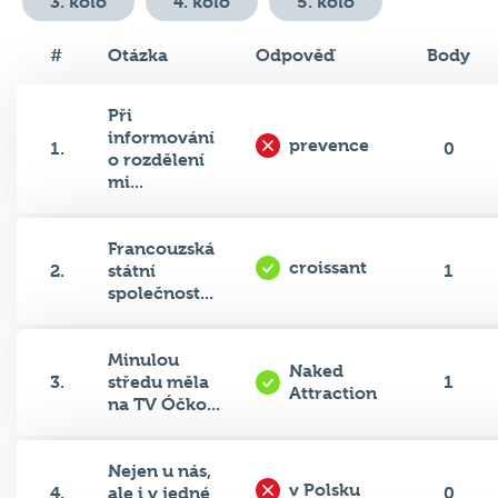
3. kolo
4. kolo
5. kolo
#
Otázka
Odpověď
Body
Při
informování
prevence
1.
0
o rozdělení
mi...
Francouzská
croissant
2.
státní
1
společnost...
Minulou
Naked
3.
středu měla
1
Attraction
na TV Óčko...
Nejen u nás,
v Polsku
4.
ale i v jedné
0