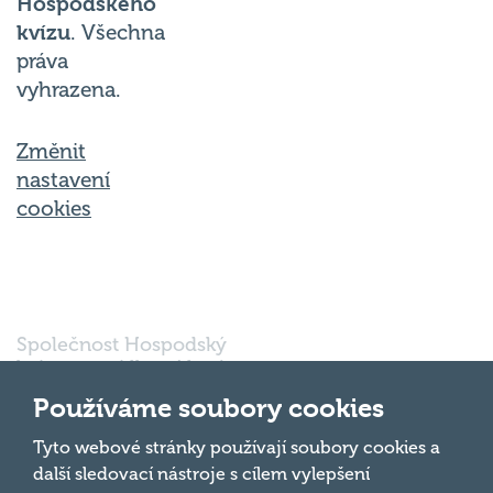
Hospodského
kvízu
. Všechna
práva
vyhrazena.
Změnit
nastavení
cookies
Společnost Hospodský
kvíz s.r.o., sídlem Nové
sady 988/2, Staré Brno,
Používáme soubory cookies
602 00 Brno, IČ:
03980138, DIČ:
Nahoru
Tyto webové stránky používají soubory cookies a
CZ03980138 je vedena
další sledovací nástroje s cílem vylepšení
pod spisovou značkou