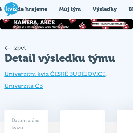
é
Kde hrajeme
Můj tým
Výsledky
B
zpět
Detail výsledku týmu
Univerzitní kvíz ČESKÉ BUDĚJOVICE
,
Univerzita ČB
Datum a čas
kvízu