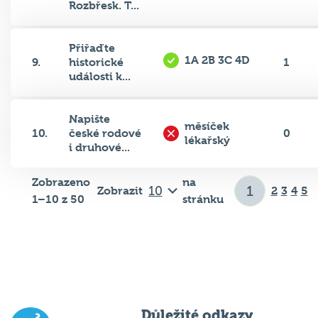
Rozbřesk. T...
Přiřaďte
1A 2B 3C 4D
9.
historické
1
události k...
Napište
měsíček
10.
české rodové
0
lékařský
i druhové...
Zobrazeno
na
Zobrazit
2
3
4
5
1–10 z 50
stránku
Důležité odkazy