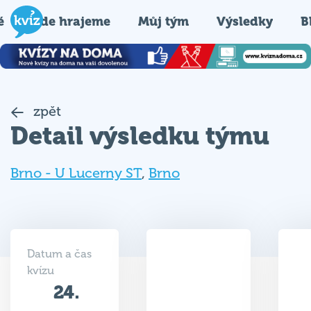
é
Kde hrajeme
Můj tým
Výsledky
B
zpět
Detail výsledku týmu
Brno - U Lucerny ST
,
Brno
Datum a čas
kvízu
24.