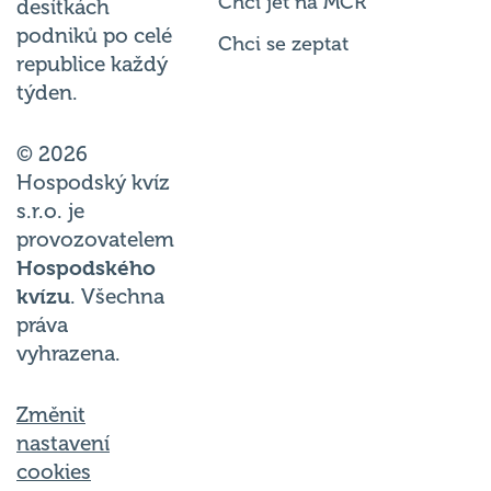
Chci jet na MČR
desítkách
podniků po celé
Chci se zeptat
republice každý
týden.
© 2026
Hospodský kvíz
s.r.o. je
provozovatelem
Hospodského
kvízu
. Všechna
práva
vyhrazena.
Změnit
nastavení
cookies