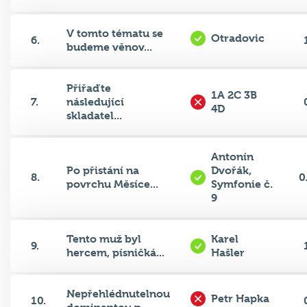
V tomto tématu se
Otradovic
6.
budeme věnov...
Přiřaďte
1A 2C 3B
7.
následující
4D
skladatel...
Antonín
Po přistání na
Dvořák,
8.
0
povrchu Měsíce...
Symfonie č.
9
Tento muž byl
Karel
9.
hercem, písničká...
Hašler
Nepřehlédnutelnou
Petr Hapka
10.