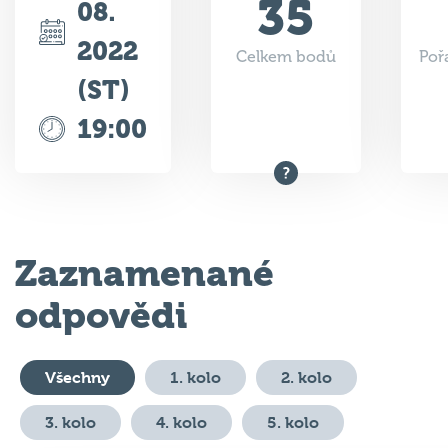
35
08.
2022
Celkem bodů
Poř
(ST)
19:00
Zaznamenané
odpovědi
Všechny
1. kolo
2. kolo
3. kolo
4. kolo
5. kolo