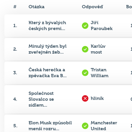
#
Otázka
Odpověď
Bo
Který z bývalých
Jiří
1.
českých premi...
Paroubek
Minulý týden byl
Karlův
2.
zveřejněn žeb...
most
Česká herečka a
Tristan
3.
zpěvačka Eva B...
William
Společnost
hliník
4.
Slovalco se
sídlem...
Elon Musk způsobil
Manchester
5.
menší rozru...
United