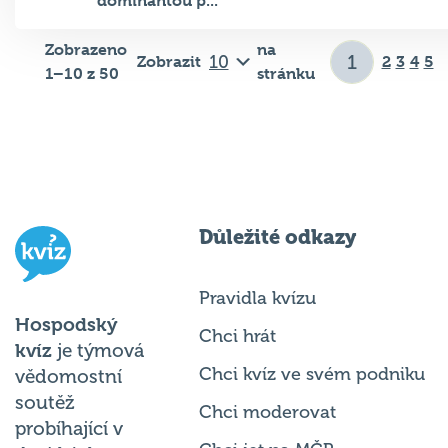
dominantou p...
Zobrazeno
na
Zobrazit
2
3
4
5
1–10 z 50
stránku
Důležité odkazy
Pravidla kvízu
Hospodský
Chci hrát
kvíz
je týmová
Chci kvíz ve svém podniku
vědomostní
soutěž
Chci moderovat
probíhající v