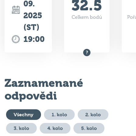
2025
Celkem bodů
Poř
(ST)
19:00
Zaznamenané
odpovědi
Všechny
1. kolo
2. kolo
3. kolo
4. kolo
5. kolo