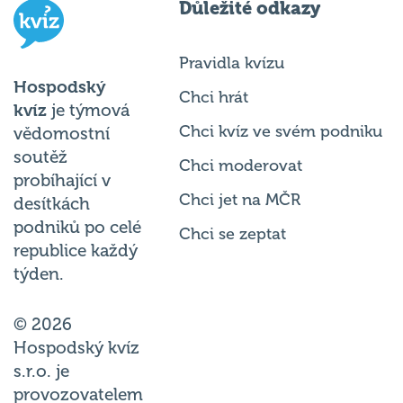
Pravidla kvízu
Hospodský
Chci hrát
kvíz
je týmová
Chci kvíz ve svém podniku
vědomostní
soutěž
Chci moderovat
probíhající v
Chci jet na MČR
desítkách
podniků po celé
Chci se zeptat
republice každý
týden.
© 2026
Hospodský kvíz
s.r.o. je
provozovatelem
Hospodského