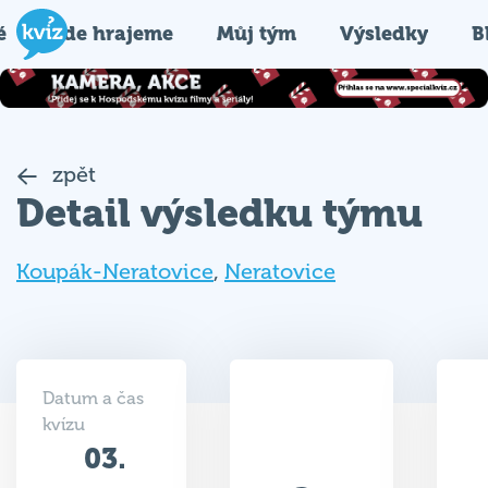
é
Kde hrajeme
Můj tým
Výsledky
B
zpět
Detail výsledku týmu
Koupák-Neratovice
,
Neratovice
Datum a čas
kvízu
03.
32.5
09.