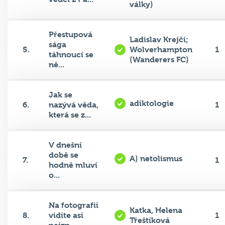
Přestupová
Ladislav Krejčí;
sága
5.
Wolverhampton
1
táhnoucí se
(Wanderers FC)
ně...
Jak se
adiktologie
6.
nazývá věda,
1
která se z...
V dnešní
době se
A) netolismus
7.
1
hodně mluví
o...
Na fotografii
Katka, Helena
8.
vidíte asi
1
Třeštíková
nejzn...