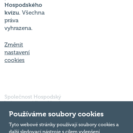
kvízu
. Všechna
práva
vyhrazena.
Změnit
nastavení
cookies
Společnost Hospodský
kvíz s.r.o., sídlem Nové
sady 988/2, Staré Brno,
602 00 Brno, IČ:
Používáme soubory cookies
03980138, DIČ:
Nahoru
CZ03980138 je vedena
Tyto webové stránky používají soubory cookies a
pod spisovou značkou
další sledovací nástroje s cílem vylepšení