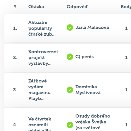
#
Otázka
Odpověď
Bod
Aktuální
Jana Maláčová
1.
popularity
1
čínské zub...
Kontroverzní
C) penis
2.
projekt
1
výstavby...
Zářijové
vydání
Dominika
3.
1
magazínu
Myslivcová
Playb...
Osudy dobrého
Ve čtvrtek
vojáka Švejka
4.
oznámili
1
(za světové
vědci z Pa...
války)