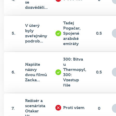
dozvěděli...
Tadej
V úterý
Pogačar,
byly
5.
Spojené
0.5
zveřejněny
arabské
podrob...
emiráty
300: Bitva
Napište
u
názvy
Thermopyl,
6.
0.5
dvou filmů
300:
Zacka...
Vzestup
říše
Režisér a
scenárista
Proti všem
7.
0
Otakar
Vá...