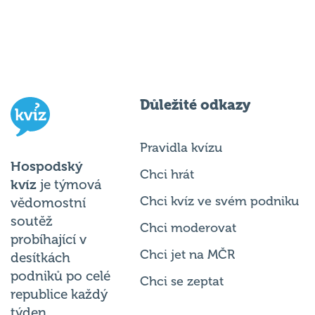
Důležité odkazy
Pravidla kvízu
Hospodský
Chci hrát
kvíz
je týmová
Chci kvíz ve svém podniku
vědomostní
soutěž
Chci moderovat
probíhající v
Chci jet na MČR
desítkách
podniků po celé
Chci se zeptat
republice každý
týden.