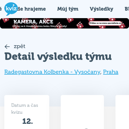
é
Kde hrajeme
Můj tým
Výsledky
B
zpět
Detail výsledku týmu
Radegastovna Kolbenka - Vysočany
,
Praha
Datum a čas
kvízu
12.
32
11.