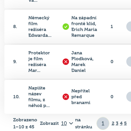
Německý
Na západní
film
frontě klid,
8.
1
režiséra
Erich Maria
Edwarda...
Remarque
Protektor
Jana
je film
Plodková,
9.
0
režiséra
Marek
Mar...
Daniel
Napište
Nepřítel
název
10.
před
0
filmu, z
branami
něhož p...
Zobrazeno
na
Zobrazit
2
3
4
5
1–10 z 45
stránku