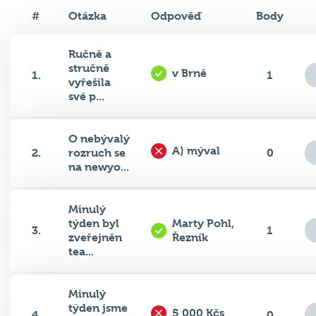
#
Otázka
Odpověď
Body
Ručně a
stručně
v Brně
1.
1
vyřešila
své p...
O nebývalý
A) mýval
2.
rozruch se
0
na newyo...
Minulý
týden byl
Marty Pohl,
3.
1
zveřejněn
Řezník
tea...
Minulý
týden jsme
5 000 Kčs
4.
0
se