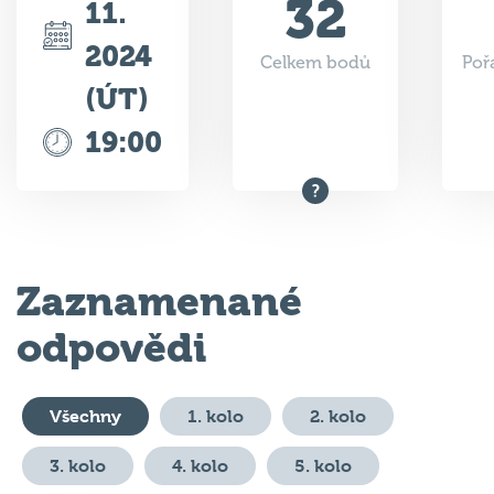
2024
Celkem bodů
Poř
(ÚT)
19:00
Zaznamenané
odpovědi
Všechny
1. kolo
2. kolo
3. kolo
4. kolo
5. kolo