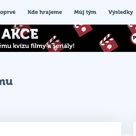
oprvé
Kde hrajeme
Můj tým
Výsledky
ýmu