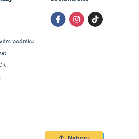
 svém podniku
vat
ČR
t
Nahoru