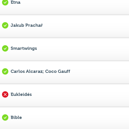
Jakub Prachař
Smartwings
Carlos Alcaraz; Coco Gauff
Eukleidés
Bible
přírodním/přirozeným výběrem