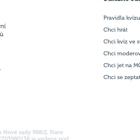
ní
Chci hrát
ků
Chci kvíz ve
Chci modero
Chci jet na M
.
Chci se zepta
m Nové sady 988/2, Staré
 CZ03980138 je vedena pod
 Krajského soudu v Brně.