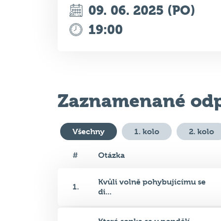
Zaznamenané odp
Všechny
1. kolo
2. kolo
#
Otázka
Kvůli volně pohybujícímu se
1.
di...
Která sopka se v pondělí
2.
probu...