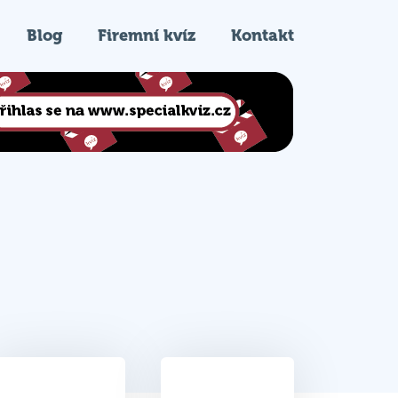
Blog
Firemní kvíz
Kontakt
33
3.
Celkem bodů
Pořadí na kvízu