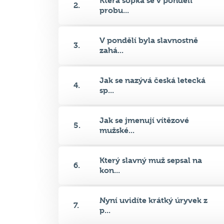
V pondělí byla slavnostně
3.
zahá...
Jak se nazývá česká letecká
4.
sp...
Jak se jmenují vítězové
5.
mužské...
Který slavný muž sepsal na
6.
kon...
Nyní uvidíte krátký úryvek z
7.
p...
Nejslavnější dílo Charlese
8.
Dar...