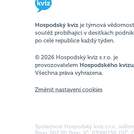
Hospodský kvíz
je týmová vědomost
soutěž probíhající v desítkách podni
po celé republice každý týden.
© 2026 Hospodský kvíz s.r.o. je
provozovatelem
Hospodského kvízu
Všechna práva vyhrazena.
Změnit nastavení cookies
Společnost Hospodský kvíz s.r.o., sídle
Brno, 602 00 Brno, IČ: 03980138, DIČ:
spisovou značkou a oddílem 90428 C u