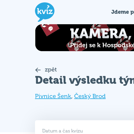
Jdeme p
zpět
Detail výsledku t
Pivnice Šenk
,
Český Brod
Datum a čas kvízu
09. 06. 2025 (PO)
19:00