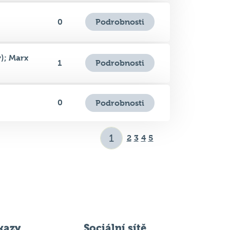
); Marx
Podrobnosti
1
0
Podrobnosti
2
3
4
5
kazy
Sociální sítě