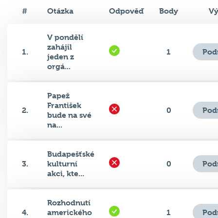
#
Otázka
Odpověď
Body
Vý
V pondělí
zahájil
Pod
1.
1
jeden z
orgá...
Papež
František
Pod
2.
0
bude na své
na...
Budapešťské
Pod
3.
kulturní
0
akci, kte...
Rozhodnutí
Pod
4.
amerického
1
preziden...