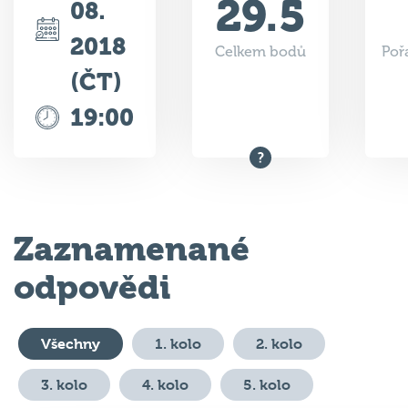
2018
Celkem bodů
Poř
(ČT)
19:00
Zaznamenané
odpovědi
Všechny
1. kolo
2. kolo
3. kolo
4. kolo
5. kolo