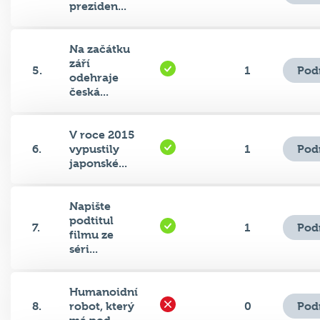
Na začátku
září
Pod
5.
1
odehraje
česká...
V roce 2015
Pod
6.
vypustily
1
japonské...
Napište
podtitul
Pod
7.
1
filmu ze
séri...
Humanoidní
Pod
8.
robot, který
0
má pod...