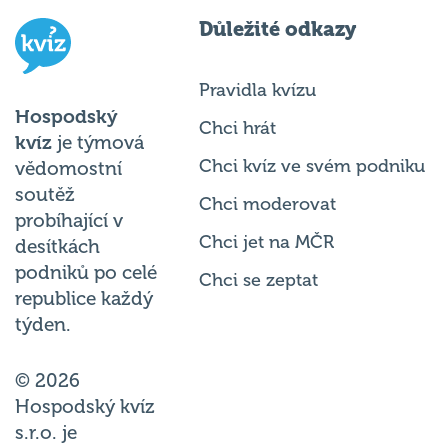
Důležité odkazy
Pravidla kvízu
Hospodský
Chci hrát
kvíz
je týmová
Chci kvíz ve svém podniku
vědomostní
soutěž
Chci moderovat
probíhající v
Chci jet na MČR
desítkách
podniků po celé
Chci se zeptat
republice každý
týden.
© 2026
Hospodský kvíz
s.r.o. je
provozovatelem