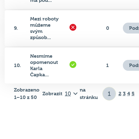
Mezi roboty
můžeme
Pod
9.
0
svým
způsob...
Nesmíme
opomenout
Pod
10.
1
Karla
Čapka...
Zobrazeno
na
Zobrazit
2
3
4
5
1–10 z 50
stránku