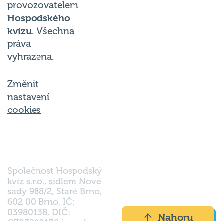
Hospodského
kvízu
. Všechna
práva
vyhrazena.
Změnit
nastavení
cookies
Společnost Hospodský
kvíz s.r.o., sídlem Nové
sady 988/2, Staré Brno,
602 00 Brno, IČ:
03980138, DIČ:
Nahoru
CZ03980138 je vedena