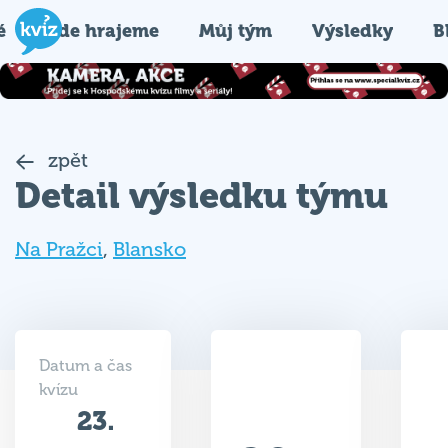
é
Kde hrajeme
Můj tým
Výsledky
B
zpět
Detail výsledku týmu
Na Pražci
,
Blansko
Datum a čas
kvízu
23.
29.5
08.