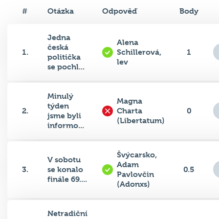
#
Otázka
Odpověď
Body
Jedna
Alena
česká
1.
Schillerová,
1
politička
lev
se pochl...
Minulý
Magna
týden
2.
Charta
0
jsme byli
(Libertatum)
informo...
Švýcarsko,
V sobotu
Adam
3.
se konalo
0.5
Pavlovčin
finále 69....
(Adonxs)
Netradiční
způsob
Albánie
4.
0