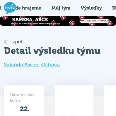
é
Kde hrajeme
Můj tým
Výsledky
B
zpět
Detail výsledku týmu
Šalanda Assen
,
Ostrava
Datum a čas
kvízu
22.
28.5
05.